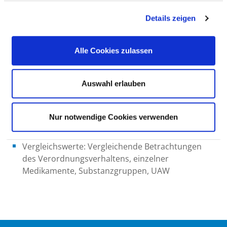
Wechselwirkungen)
Details zeigen
Messzeitraum: 2 x pro Jahr
Datenerhebung: Erfassungsbögen an zwei
Alle Cookies zulassen
Stichtagen/Jahr
Rechenregeln: Erfassung von
Anwendungshäufigkeiten durch das Bayerische
Auswahl erlauben
Institut für Daten, Analysen und
Qualitätssicherung (BIDAQ)
Nur notwendige Cookies verwenden
Referenzbereiche: Vorläuferstudie: u.a. AMÜP mit
syst. Intensivüberwachung als Referenz
Vergleichswerte: Vergleichende Betrachtungen
des Verordnungsverhaltens, einzelner
Medikamente, Substanzgruppen, UAW