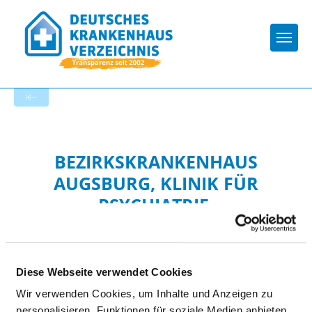
Togg
Zur Krankenhaus-Startseite
BEZIRKSKRANKENHAUS
AUGSBURG, KLINIK FÜR
PSYCHIATRIE,
PSYCHOTHERAPIE UND
PSYCHOSOMATIK DER
UNIVERSITÄT AUGSBURG
Diese Webseite verwendet Cookies
Wir verwenden Cookies, um Inhalte und Anzeigen zu
personalisieren, Funktionen für soziale Medien anbieten