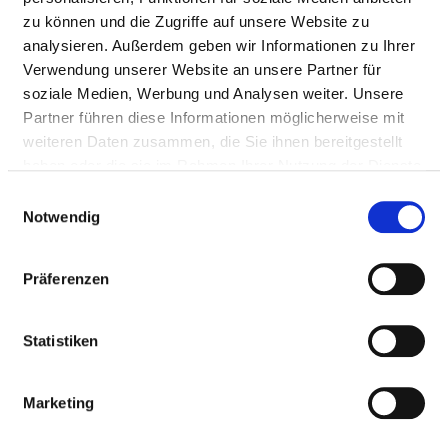
zu können und die Zugriffe auf unsere Website zu
analysieren. Außerdem geben wir Informationen zu Ihrer
Verwendung unserer Website an unsere Partner für
soziale Medien, Werbung und Analysen weiter. Unsere
TEILNAHME AN SONSTIGEN
Partner führen diese Informationen möglicherweise mit
VERFAHREN
weiteren Daten zusammen, die Sie ihnen bereitgestellt
haben oder die sie im Rahmen Ihrer Nutzung der Dienste
gesammelt haben.
Einwilligungsauswahl
Qualitätssichernde Maßnahme zur
Notwendig
Medikamentenverordnung
Jährliche von BIDAQ erstellte Gesamt- und
Präferenzen
Einzelberichte
Bezeichnung Qualitaetsindikator: Teilnahme am
Statistiken
Projekt "Pharmako EpiVig-BIDAQ", getragen von 7
Gesundheitseinrichtungen der Bayerischen
Bezirke
Marketing
Ergebnis: Stichtagserhebung; Untersuchung von
Wirkstoffverordnungen; Pharmakovigilanz (UAW-