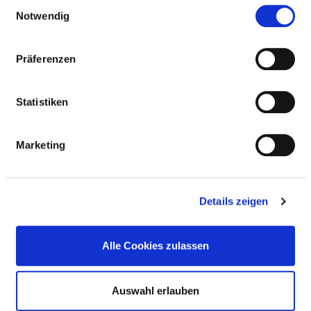
Einwilligungsauswahl
Theatertherapie / Bibliotherapie
Notwendig
Manuelle Lymphdrainage
Präferenzen
Massage
Statistiken
Musiktherapie
Marketing
Osteopathie / Chiropraktik / Manualtherapie
Physikalische Therapie / Bädertherapie
Details zeigen
Physiotherapie / Krankengymnastik als
Alle Cookies zulassen
Einzel- und/oder Gruppentherapie
Präventive Leistungsangebote /
Auswahl erlauben
Präventionskurse