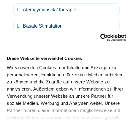
Atemgymnastik /-therapie
Basale Stimulation
Sporttherapie / Bewegungstherapie
Ergotherapie / Arbeitstherapie
Diese Webseite verwendet Cookies
Wir verwenden Cookies, um Inhalte und Anzeigen zu
Hippotherapie / Therapeutisches Reiten /
personalisieren, Funktionen für soziale Medien anbieten
Reittherapie
zu können und die Zugriffe auf unsere Website zu
analysieren. Außerdem geben wir Informationen zu Ihrer
Verwendung unserer Website an unsere Partner für
Kinästhetik
soziale Medien, Werbung und Analysen weiter. Unsere
Partner führen diese Informationen möglicherweise mit
Kontinenztraining / Inkontinenzberatung
weiteren Daten zusammen, die Sie ihnen bereitgestellt
haben oder die sie im Rahmen Ihrer Nutzung der Dienste
Kreativtherapie / Kunsttherapie /
gesammelt haben.