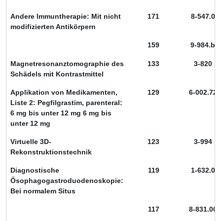
Andere Immuntherapie: Mit nicht
171
8-547.0
modifizierten Antikörpern
159
9-984.b
Magnetresonanztomographie des
133
3-820
Schädels mit Kontrastmittel
Applikation von Medikamenten,
129
6-002.72
Liste 2: Pegfilgrastim, parenteral:
6 mg bis unter 12 mg 6 mg bis
unter 12 mg
Virtuelle 3D-
123
3-994
Rekonstruktionstechnik
Diagnostische
119
1-632.0
Ösophagogastroduodenoskopie:
Bei normalem Situs
117
8-831.00