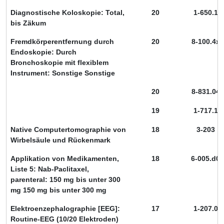
Diagnostische Koloskopie: Total,
20
1-650.1
bis Zäkum
Fremdkörperentfernung durch
20
8-100.4x
Endoskopie: Durch
Bronchoskopie mit flexiblem
Instrument: Sonstige Sonstige
20
8-831.04
19
1-717.1
Native Computertomographie von
18
3-203
Wirbelsäule und Rückenmark
Applikation von Medikamenten,
18
6-005.d0
Liste 5: Nab-Paclitaxel,
parenteral: 150 mg bis unter 300
mg 150 mg bis unter 300 mg
Elektroenzephalographie [EEG]:
17
1-207.0
Routine-EEG (10/20 Elektroden)