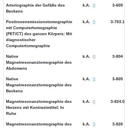
Arteriographie der Gefäße des
k.A.
3-605
Beckens
Positronenemissionstomographie
k.A.
3-753.1
mit Computertomographie
(PET/CT) des ganzen Körpers: Mit
diagnostischer
Computertomographie
Native
k.A.
3-804
Magnetresonanztomographie des
Abdomens
Native
k.A.
3-805
Magnetresonanztomographie des
Beckens
Magnetresonanztomographie des
k.A.
3-824.0
Herzens mit Kontrastmittel: In
Ruhe
Magnetresonanztomographie des
k.A.
3-826