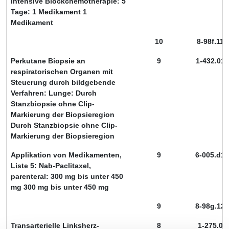
intensive Blockchemotherapie: 5
Tage: 1 Medikament 1
Medikament
10
8-98f.11
Perkutane Biopsie an
9
1-432.01
respiratorischen Organen mit
Steuerung durch bildgebende
Verfahren: Lunge: Durch
Stanzbiopsie ohne Clip-
Markierung der Biopsieregion
Durch Stanzbiopsie ohne Clip-
Markierung der Biopsieregion
Applikation von Medikamenten,
9
6-005.d1
Liste 5: Nab-Paclitaxel,
parenteral: 300 mg bis unter 450
mg 300 mg bis unter 450 mg
9
8-98g.12
Transarterielle Linksherz-
8
1-275.0