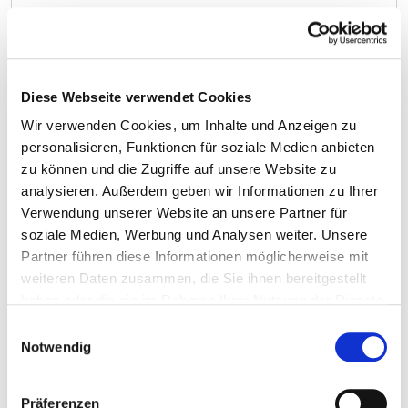
Katheteruntersuchung:
Koronarangiographie ohne
weitere Maßnahmen
Resorptions- und Exkretionstests
8
3-70b.3
Diese Webseite verwendet Cookies
mit Radionukliden: Messung der
Eisenresorption
Wir verwenden Cookies, um Inhalte und Anzeigen zu
personalisieren, Funktionen für soziale Medien anbieten
8
6-008.m8
zu können und die Zugriffe auf unsere Website zu
analysieren. Außerdem geben wir Informationen zu Ihrer
8
6-00k.a
Verwendung unserer Website an unsere Partner für
Anwendung eines
8
8-128
soziale Medien, Werbung und Analysen weiter. Unsere
Stuhldrainagesystems
Partner führen diese Informationen möglicherweise mit
weiteren Daten zusammen, die Sie ihnen bereitgestellt
8
8-192.1g
haben oder die sie im Rahmen Ihrer Nutzung der Dienste
8
8-831.01
gesammelt haben.
Einwilligungsauswahl
Notwendig
Hämodialyse: Intermittierend,
8
8-854.3
Antikoagulation mit sonstigen
Substanzen
Präferenzen