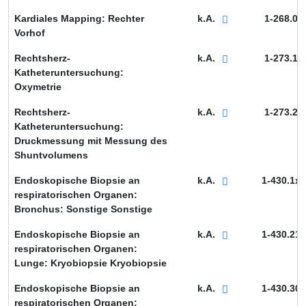
Kardiales Mapping: Rechter
k.A.
1-268.0
Vorhof
Rechtsherz-
k.A.
1-273.1
Katheteruntersuchung:
Oxymetrie
Rechtsherz-
k.A.
1-273.2
Katheteruntersuchung:
Druckmessung mit Messung des
Shuntvolumens
Endoskopische Biopsie an
k.A.
1-430.1x
respiratorischen Organen:
Bronchus: Sonstige Sonstige
Endoskopische Biopsie an
k.A.
1-430.21
respiratorischen Organen:
Lunge: Kryobiopsie Kryobiopsie
Endoskopische Biopsie an
k.A.
1-430.30
respiratorischen Organen: