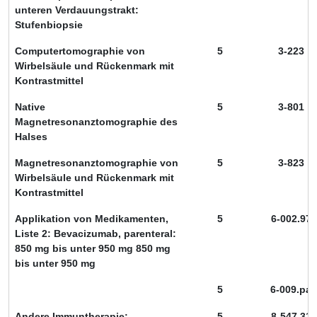
unteren Verdauungstrakt:
Stufenbiopsie
Computertomographie von
5
3-223
Wirbelsäule und Rückenmark mit
Kontrastmittel
Native
5
3-801
Magnetresonanztomographie des
Halses
Magnetresonanztomographie von
5
3-823
Wirbelsäule und Rückenmark mit
Kontrastmittel
Applikation von Medikamenten,
5
6-002.97
Liste 2: Bevacizumab, parenteral:
850 mg bis unter 950 mg 850 mg
bis unter 950 mg
5
6-009.pa
Andere Immuntherapie:
5
8-547.31