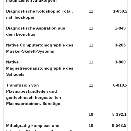
modifizierten Antikörpern
Diagnostische Koloskopie: Total,
11
1-650.2
mit Ileoskopie
Diagnostische Aspiration aus
11
1-843
dem Bronchus
Native Computertomographie des
11
3-205
Muskel-Skelett-Systems
Native
11
3-800
Magnetresonanztomographie des
Schädels
Transfusion von
11
8-810.x
Plasmabestandteilen und
gentechnisch hergestellten
Plasmaproteinen: Sonstige
10
8-192.1f
Mittelgradig komplexe und
10
8-543.51