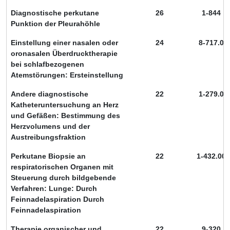
Diagnostische perkutane
26
1-844
Punktion der Pleurahöhle
Einstellung einer nasalen oder
24
8-717.0
oronasalen Überdrucktherapie
bei schlafbezogenen
Atemstörungen: Ersteinstellung
Andere diagnostische
22
1-279.0
Katheteruntersuchung an Herz
und Gefäßen: Bestimmung des
Herzvolumens und der
Austreibungsfraktion
Perkutane Biopsie an
22
1-432.00
respiratorischen Organen mit
Steuerung durch bildgebende
Verfahren: Lunge: Durch
Feinnadelaspiration Durch
Feinnadelaspiration
Therapie organischer und
22
9-320