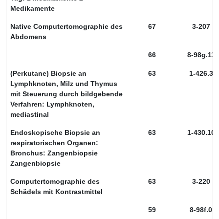
Medikamente
Native Computertomographie des
67
3-207
Abdomens
66
8-98g.11
(Perkutane) Biopsie an
63
1-426.3
Lymphknoten, Milz und Thymus
mit Steuerung durch bildgebende
Verfahren: Lymphknoten,
mediastinal
Endoskopische Biopsie an
63
1-430.10
respiratorischen Organen:
Bronchus: Zangenbiopsie
Zangenbiopsie
Computertomographie des
63
3-220
Schädels mit Kontrastmittel
59
8-98f.0