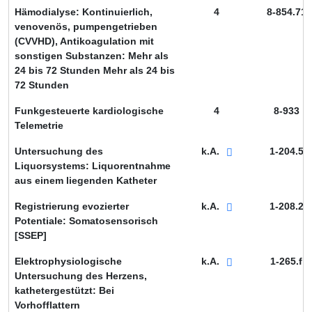
Hämodialyse: Kontinuierlich,
4
8-854.71
venovenös, pumpengetrieben
(CVVHD), Antikoagulation mit
sonstigen Substanzen: Mehr als
24 bis 72 Stunden Mehr als 24 bis
72 Stunden
Funkgesteuerte kardiologische
4
8-933
Telemetrie
Untersuchung des
k.A.
1-204.5
Liquorsystems: Liquorentnahme
aus einem liegenden Katheter
Registrierung evozierter
k.A.
1-208.2
Potentiale: Somatosensorisch
[SSEP]
Elektrophysiologische
k.A.
1-265.f
Untersuchung des Herzens,
kathetergestützt: Bei
Vorhofflattern