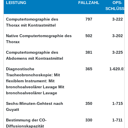
LEISTUNG
FALLZAHL
OPS-
SCHLÜSSE
Computertomographie des
797
3-222
Thorax mit Kontrastmittel
Native Computertomographie des
502
3-202
Thorax
Computertomographie des
381
3-225
Abdomens mit Kontrastmittel
Diagnostische
365
1-620.01
Tracheobronchoskopie: Mit
flexiblem Instrument: Mit
bronchoalveolärer Lavage Mit
bronchoalveolärer Lavage
Sechs-Minuten-Gehtest nach
350
1-715
Guyatt
Bestimmung der CO-
330
1-711
Diffusionskapazität