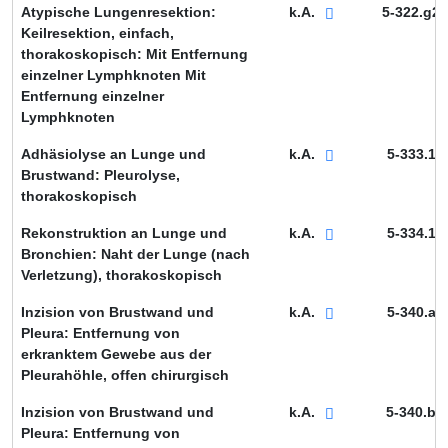
Atypische Lungenresektion:
k.A.
5-322.g2
Keilresektion, einfach,
thorakoskopisch: Mit Entfernung
einzelner Lymphknoten Mit
Entfernung einzelner
Lymphknoten
Adhäsiolyse an Lunge und
k.A.
5-333.1
Brustwand: Pleurolyse,
thorakoskopisch
Rekonstruktion an Lunge und
k.A.
5-334.1
Bronchien: Naht der Lunge (nach
Verletzung), thorakoskopisch
Inzision von Brustwand und
k.A.
5-340.a
Pleura: Entfernung von
erkranktem Gewebe aus der
Pleurahöhle, offen chirurgisch
Inzision von Brustwand und
k.A.
5-340.b
Pleura: Entfernung von