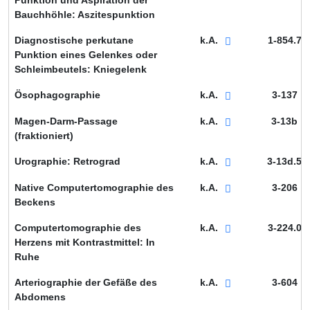
Punktion und Aspiration der
Bauchhöhle: Aszitespunktion
Diagnostische perkutane
k.A.
1-854.7
Punktion eines Gelenkes oder
Schleimbeutels: Kniegelenk
Ösophagographie
k.A.
3-137
Magen-Darm-Passage
k.A.
3-13b
(fraktioniert)
Urographie: Retrograd
k.A.
3-13d.5
Native Computertomographie des
k.A.
3-206
Beckens
Computertomographie des
k.A.
3-224.0
Herzens mit Kontrastmittel: In
Ruhe
Arteriographie der Gefäße des
k.A.
3-604
Abdomens