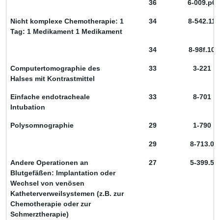
36
6-009.p6
Nicht komplexe Chemotherapie: 1
34
8-542.11
Tag: 1 Medikament 1 Medikament
34
8-98f.10
Computertomographie des
33
3-221
Halses mit Kontrastmittel
Einfache endotracheale
33
8-701
Intubation
Polysomnographie
29
1-790
29
8-713.0
Andere Operationen an
27
5-399.5
Blutgefäßen: Implantation oder
Wechsel von venösen
Katheterverweilsystemen (z.B. zur
Chemotherapie oder zur
Schmerztherapie)