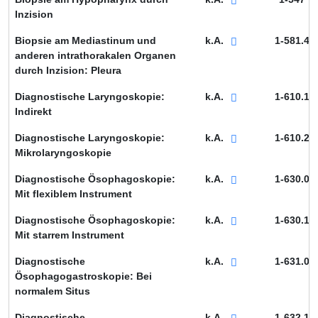
Inzision
Biopsie am Mediastinum und
k.A.
1-581.4
anderen intrathorakalen Organen
durch Inzision: Pleura
Diagnostische Laryngoskopie:
k.A.
1-610.1
Indirekt
Diagnostische Laryngoskopie:
k.A.
1-610.2
Mikrolaryngoskopie
Diagnostische Ösophagoskopie:
k.A.
1-630.0
Mit flexiblem Instrument
Diagnostische Ösophagoskopie:
k.A.
1-630.1
Mit starrem Instrument
Diagnostische
k.A.
1-631.0
Ösophagogastroskopie: Bei
normalem Situs
Diagnostische
k.A.
1-632.1