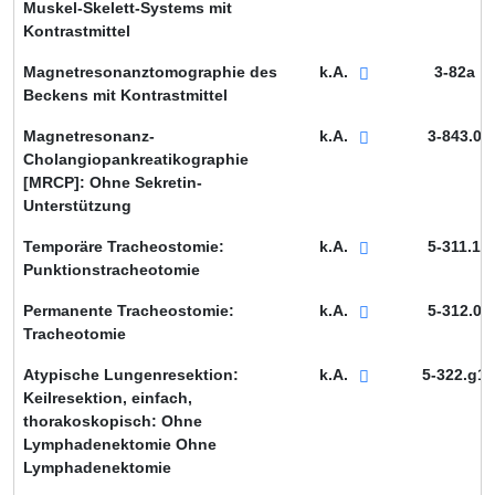
Muskel-Skelett-Systems mit
Kontrastmittel
Magnetresonanztomographie des
k.A.
3-82a
Beckens mit Kontrastmittel
Magnetresonanz-
k.A.
3-843.0
Cholangiopankreatikographie
[MRCP]: Ohne Sekretin-
Unterstützung
Temporäre Tracheostomie:
k.A.
5-311.1
Punktionstracheotomie
Permanente Tracheostomie:
k.A.
5-312.0
Tracheotomie
Atypische Lungenresektion:
k.A.
5-322.g1
Keilresektion, einfach,
thorakoskopisch: Ohne
Lymphadenektomie Ohne
Lymphadenektomie