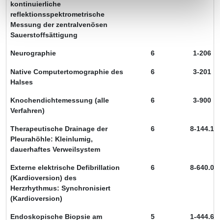
kontinuierliche
reflektionsspektrometrische
Messung der zentralvenösen
Sauerstoffsättigung
Neurographie
6
1-206
Native Computertomographie des
6
3-201
Halses
Knochendichtemessung (alle
6
3-900
Verfahren)
Therapeutische Drainage der
6
8-144.1
Pleurahöhle: Kleinlumig,
dauerhaftes Verweilsystem
Externe elektrische Defibrillation
6
8-640.0
(Kardioversion) des
Herzrhythmus: Synchronisiert
(Kardioversion)
Endoskopische Biopsie am
5
1-444.6