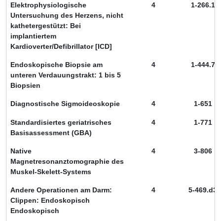
Elektrophysiologische
4
1-266.1
Untersuchung des Herzens, nicht
kathetergestützt: Bei
implantiertem
Kardioverter/Defibrillator [ICD]
Endoskopische Biopsie am
4
1-444.7
unteren Verdauungstrakt: 1 bis 5
Biopsien
Diagnostische Sigmoideoskopie
4
1-651
Standardisiertes geriatrisches
4
1-771
Basisassessment (GBA)
Native
4
3-806
Magnetresonanztomographie des
Muskel-Skelett-Systems
Andere Operationen am Darm:
4
5-469.d3
Clippen: Endoskopisch
Endoskopisch