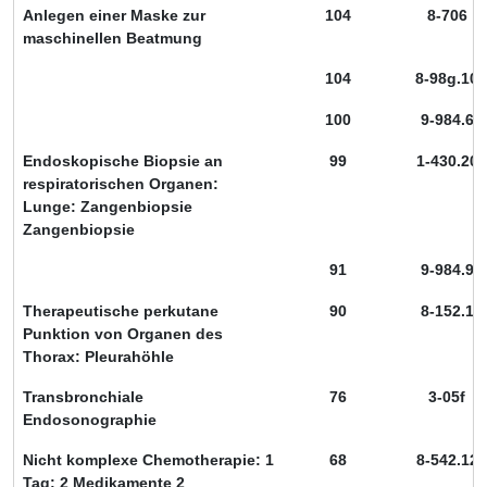
Anlegen einer Maske zur
104
8-706
maschinellen Beatmung
104
8-98g.10
100
9-984.6
Endoskopische Biopsie an
99
1-430.20
respiratorischen Organen:
Lunge: Zangenbiopsie
Zangenbiopsie
91
9-984.9
Therapeutische perkutane
90
8-152.1
Punktion von Organen des
Thorax: Pleurahöhle
Transbronchiale
76
3-05f
Endosonographie
Nicht komplexe Chemotherapie: 1
68
8-542.12
Tag: 2 Medikamente 2