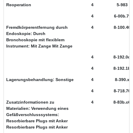
Reoperation
4
5-983
4
6-00b.7f
Fremdkörperentfernung durch
4
8-100.40
Endoskopie: Durch
Bronchoskopie mit flexiblem
Instrument: Mit Zange Mit Zange
4
8-192.0d
4
8-192.1b
Lagerungsbehandlung: Sonstige
4
8-390.x
4
8-718.70
Zusatzinformationen zu
4
8-83b.c6
Materialien: Verwendung eines
Gefäßverschlusssystems:
Resorbierbare Plugs mit Anker
Resorbierbare Plugs mit Anker