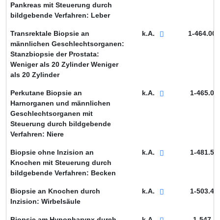
Pankreas mit Steuerung durch
bildgebende Verfahren: Leber
Transrektale Biopsie an
k.A.
1-464.00
männlichen Geschlechtsorganen:
Stanzbiopsie der Prostata:
Weniger als 20 Zylinder Weniger
als 20 Zylinder
Perkutane Biopsie an
k.A.
1-465.0
Harnorganen und männlichen
Geschlechtsorganen mit
Steuerung durch bildgebende
Verfahren: Niere
Biopsie ohne Inzision an
k.A.
1-481.5
Knochen mit Steuerung durch
bildgebende Verfahren: Becken
Biopsie an Knochen durch
k.A.
1-503.4
Inzision: Wirbelsäule
Biopsie am Hypopharynx durch
k.A.
1-547