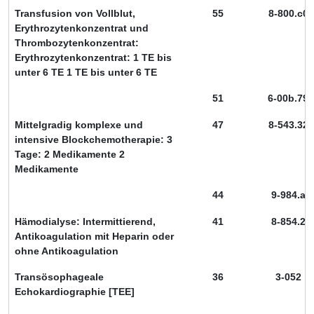
Transfusion von Vollblut,
55
8-800.c0
Erythrozytenkonzentrat und
Thrombozytenkonzentrat:
Erythrozytenkonzentrat: 1 TE bis
unter 6 TE 1 TE bis unter 6 TE
51
6-00b.79
Mittelgradig komplexe und
47
8-543.32
intensive Blockchemotherapie: 3
Tage: 2 Medikamente 2
Medikamente
44
9-984.a
Hämodialyse: Intermittierend,
41
8-854.2
Antikoagulation mit Heparin oder
ohne Antikoagulation
Transösophageale
36
3-052
Echokardiographie [TEE]