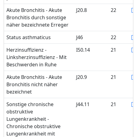
Akute Bronchitis - Akute
J20.8
22
Bronchitis durch sonstige
näher bezeichnete Erreger
Status asthmaticus
J46
22
Herzinsuffizienz -
I50.14
21
Linksherzinsuffizienz - Mit
Beschwerden in Ruhe
Akute Bronchitis - Akute
J20.9
21
Bronchitis nicht näher
bezeichnet
Sonstige chronische
J44.11
21
obstruktive
Lungenkrankheit -
Chronische obstruktive
Lungenkrankheit mit