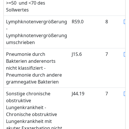
>=50 und <70 des
Sollwertes
Lymphknotenvergrößerung
R59.0
8
-
Lymphknotenvergrößerung
umschrieben
Pneumonie durch
J15.6
7
Bakterien anderenorts
nicht klassifiziert -
Pneumonie durch andere
gramnegative Bakterien
Sonstige chronische
J44.19
7
obstruktive
Lungenkrankheit -
Chronische obstruktive
Lungenkrankheit mit
akuter Exazerbation nicht