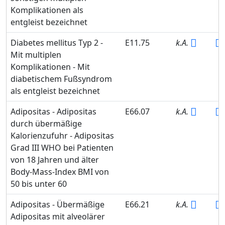
Komplikationen als
entgleist bezeichnet
Diabetes mellitus Typ 2 -
E11.75
k.A.
Mit multiplen
Komplikationen - Mit
diabetischem Fußsyndrom
als entgleist bezeichnet
Adipositas - Adipositas
E66.07
k.A.
durch übermäßige
Kalorienzufuhr - Adipositas
Grad III WHO bei Patienten
von 18 Jahren und älter
Body-Mass-Index BMI von
50 bis unter 60
Adipositas - Übermäßige
E66.21
k.A.
Adipositas mit alveolärer