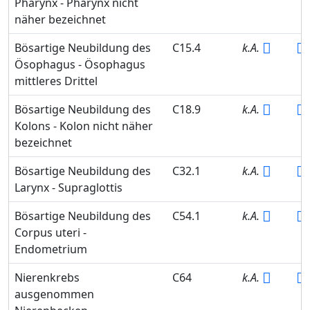
Pharynx - Pharynx nicht
näher bezeichnet
Bösartige Neubildung des
C15.4
k.A.
Ösophagus - Ösophagus
mittleres Drittel
Bösartige Neubildung des
C18.9
k.A.
Kolons - Kolon nicht näher
bezeichnet
Bösartige Neubildung des
C32.1
k.A.
Larynx - Supraglottis
Bösartige Neubildung des
C54.1
k.A.
Corpus uteri -
Endometrium
Nierenkrebs
C64
k.A.
ausgenommen