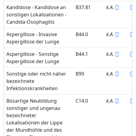
Kandidose - Kandidose an
B37.81
k.A.
sonstigen Lokalisationen -
Candida-Ösophagitis
Aspergillose - Invasive
B44.0
k.A.
Aspergillose der Lunge
Aspergillose - Sonstige
B44.1
k.A.
Aspergillose der Lunge
Sonstige oder nicht näher
B99
k.A.
bezeichnete
Infektionskrankheiten
Bösartige Neubildung
C14.0
k.A.
sonstiger und ungenau
bezeichneter
Lokalisationen der Lippe
der Mundhöhle und des