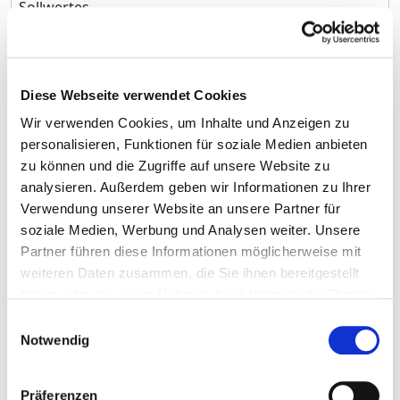
Sollwertes
Pyothorax - Pyothorax ohne
J86.9
6
Fistel
Diese Webseite verwendet Cookies
Pneumothorax - Spontaner
J93.0
6
Spannungspneumothorax
Wir verwenden Cookies, um Inhalte und Anzeigen zu
personalisieren, Funktionen für soziale Medien anbieten
Sonstige Sepsis - Sepsis
A41.52
5
zu können und die Zugriffe auf unsere Website zu
durch sonstige
analysieren. Außerdem geben wir Informationen zu Ihrer
gramnegative Erreger -
Verwendung unserer Website an unsere Partner für
Pseudomonas
soziale Medien, Werbung und Analysen weiter. Unsere
Partner führen diese Informationen möglicherweise mit
Sonstige Sepsis - Sonstige
A41.8
5
weiteren Daten zusammen, die Sie ihnen bereitgestellt
näher bezeichnete Sepsis
haben oder die sie im Rahmen Ihrer Nutzung der Dienste
gesammelt haben.
Sekundäre bösartige
C79.5
5
Einwilligungsauswahl
Neubildung an sonstigen
Notwendig
und nicht näher
bezeichneten
Präferenzen