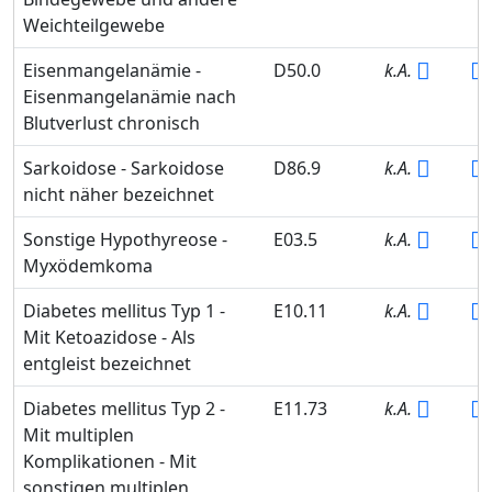
Weichteilgewebe
Eisenmangelanämie -
D50.0
k.A.
Eisenmangelanämie nach
Blutverlust chronisch
Sarkoidose - Sarkoidose
D86.9
k.A.
nicht näher bezeichnet
Sonstige Hypothyreose -
E03.5
k.A.
Myxödemkoma
Diabetes mellitus Typ 1 -
E10.11
k.A.
Mit Ketoazidose - Als
entgleist bezeichnet
Diabetes mellitus Typ 2 -
E11.73
k.A.
Mit multiplen
Komplikationen - Mit
sonstigen multiplen