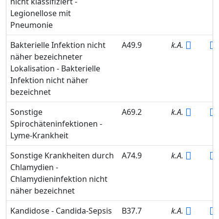
nicht klassifiziert -
Legionellose mit
Pneumonie
Bakterielle Infektion nicht
A49.9
k.A.
näher bezeichneter
Lokalisation - Bakterielle
Infektion nicht näher
bezeichnet
Sonstige
A69.2
k.A.
Spirochäteninfektionen -
Lyme-Krankheit
Sonstige Krankheiten durch
A74.9
k.A.
Chlamydien -
Chlamydieninfektion nicht
näher bezeichnet
Kandidose - Candida-Sepsis
B37.7
k.A.