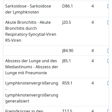
Sarkoidose - Sarkoidose
D86.1
4
der Lymphknoten
Akute Bronchitis - Akute
J20.5
4
Bronchitis durch
Respiratory-Syncytial-Viren
RS-Viren
J84.90
4
Abszess der Lunge und des
J85.1
4
Mediastinums - Abszess der
Lunge mit Pneumonie
Lymphknotenvergrößerung
R59.1
4
-
Lymphknotenvergrößerung
generalisiert
Fremdkörper in den
T17.5
4