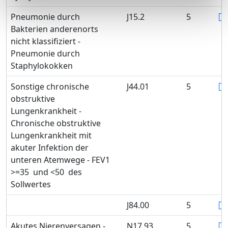
Pneumonie durch
J15.2
5
Bakterien anderenorts
nicht klassifiziert -
Pneumonie durch
Staphylokokken
Sonstige chronische
J44.01
5
obstruktive
Lungenkrankheit -
Chronische obstruktive
Lungenkrankheit mit
akuter Infektion der
unteren Atemwege - FEV1
>=35 und <50 des
Sollwertes
J84.00
5
Akutes Nierenversagen -
N17.93
5