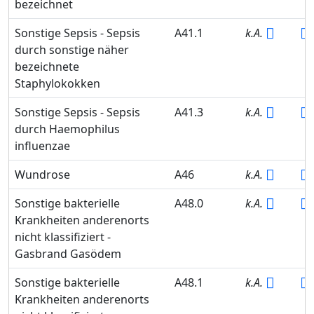
bezeichnet
Sonstige Sepsis - Sepsis
A41.1
k.A.
durch sonstige näher
bezeichnete
Staphylokokken
Sonstige Sepsis - Sepsis
A41.3
k.A.
durch Haemophilus
influenzae
Wundrose
A46
k.A.
Sonstige bakterielle
A48.0
k.A.
Krankheiten anderenorts
nicht klassifiziert -
Gasbrand Gasödem
Sonstige bakterielle
A48.1
k.A.
Krankheiten anderenorts