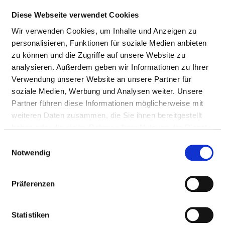
BERUFSGRUPPE
ANZAHL
ERLÄUTERUNG
Diese Webseite verwendet Cookies
Wir verwenden Cookies, um Inhalte und Anzeigen zu
Anzahl (gesamt)
4,62
personalisieren, Funktionen für soziale Medien anbieten
Personal mit direktem
0,00
zu können und die Zugriffe auf unsere Website zu
Beschäftigungsverhältnis
analysieren. Außerdem geben wir Informationen zu Ihrer
Verwendung unserer Website an unsere Partner für
Personal ohne direktes
4,62
soziale Medien, Werbung und Analysen weiter. Unsere
Beschäftigungsverhältnis
Partner führen diese Informationen möglicherweise mit
weiteren Daten zusammen, die Sie ihnen bereitgestellt
Personal in der
0,00
haben oder die sie im Rahmen Ihrer Nutzung der Dienste
ambulanten Versorgung
gesammelt haben.
Einwilligungsauswahl
Personal in der
4,62
Notwendig
stationären Versorgung
Präferenzen
MUSIKTHERAPEUT UND MUSIKTHERAPEUTIN
Statistiken