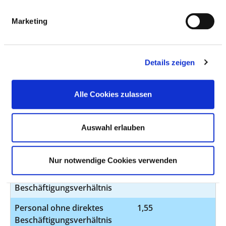
HEILERZIEHUNGSPFLEGER UND
HEILERZIEHUNGSPFLEGERIN
Marketing
AUSGEWÄHLTES THERAPEUTISCHES
Details zeigen
PERSONAL IN PSYCHIATRIE UND
PSYCHOSOMATIK
Alle Cookies zulassen
DIPLOM-PSYCHOLOGEN UND DIPLOM-
PSYCHOLOGINNEN
Auswahl erlauben
BERUFSGRUPPE
ANZAHL
ERLÄUTERUNG
Anzahl (gesamt)
1,55
Nur notwendige Cookies verwenden
Personal mit direktem
0,00
Beschäftigungsverhältnis
Personal ohne direktes
1,55
Beschäftigungsverhältnis