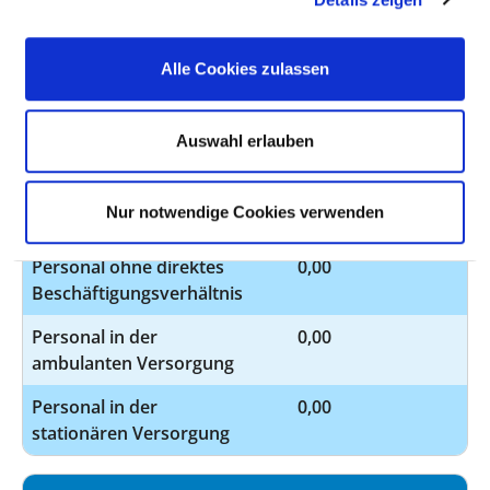
Davon ohne Fachabteilungszuordnung
Alle Cookies zulassen
BERUFSGRUPPE
ANZAHL
ERLÄUTERUNG
Auswahl erlauben
Anzahl (gesamt)
0,00
Personal mit direktem
0,00
Nur notwendige Cookies verwenden
Beschäftigungsverhältnis
Personal ohne direktes
0,00
Beschäftigungsverhältnis
Personal in der
0,00
ambulanten Versorgung
Personal in der
0,00
stationären Versorgung