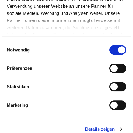
https://www.kkh-rotenburg.de/fachgebiete/klinik-fu...
Verwendung unserer Website an unsere Partner für
soziale Medien, Werbung und Analysen weiter. Unsere
Partner führen diese Informationen möglicherweise mit
weiteren Daten zusammen, die Sie ihnen bereitgestellt
Ärztliche Leitung
haben oder die sie im Rahmen Ihrer Nutzung der Dienste
gesammelt haben.
Dr. Pawel Staszewicz (Chefarzt Innere Medizin -
Einwilligungsauswahl
Kardiologie)
Notwendig
Präferenzen
Informationen und Leistungen der
Fachabteilung
Statistiken
FALLZAHLEN
Marketing
Vollstationäre Fallzahl: 903
Details zeigen