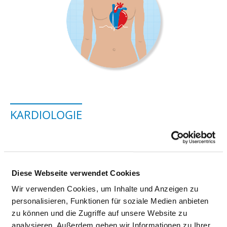
KARDIOLOGIE
Am Emauelsberg 1
36199 Rotenburg an der Fulda
Diese Webseite verwendet Cookies
Tel.:
06623-86-2512
Wir verwenden Cookies, um Inhalte und Anzeigen zu
Fax: 06623-86-2509
personalisieren, Funktionen für soziale Medien anbieten
Mail:
ed.grubnetor-hkk@eigoloidrak
zu können und die Zugriffe auf unsere Website zu
Anfahrt
analysieren. Außerdem geben wir Informationen zu Ihrer