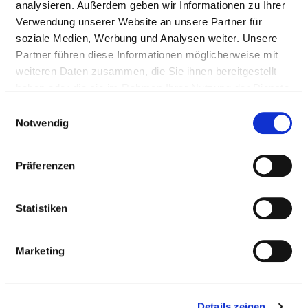
Ärzte & Ärztinnen
analysieren. Außerdem geben wir Informationen zu Ihrer
Verwendung unserer Website an unsere Partner für
soziale Medien, Werbung und Analysen weiter. Unsere
PFLEGEPERSONAL
Partner führen diese Informationen möglicherweise mit
weiteren Daten zusammen, die Sie ihnen bereitgestellt
Personelle Ausstattung der Fachabteilung mit
haben oder die sie im Rahmen Ihrer Nutzung der Dienste
Pflegepersonal. Mitarbeitende, die nicht eindeutig
gesammelt haben.
Einwilligungsauswahl
einer Fachabteilung zugeordnet werden können,
Notwendig
werden übergreifend für das Krankenhaus erfasst.
Präferenzen
GESUNDHEITS- UND KRANKENPFLEGER UND
GESUNDHEITS- UND KRANKENPFLEGERINNEN
Statistiken
Mit Fachabteilungszuordnung
Marketing
BERUFSGRUPPE
ANZAHL
ERLÄUTERUNG
Anzahl (gesamt)
9,06
Details zeigen