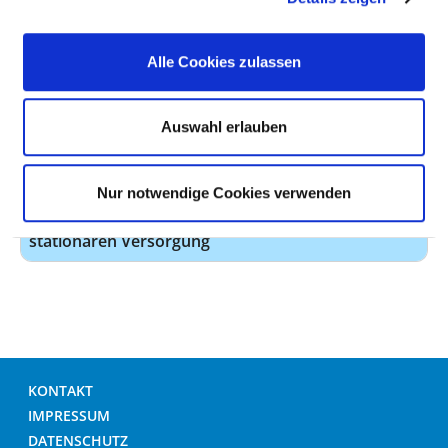
Personal mit direktem
9,06
Beschäftigungsverhältnis
Alle Cookies zulassen
Personal ohne direktes
0,00
Beschäftigungsverhältnis
Auswahl erlauben
Personal in der
0,00
ambulanten Versorgung
Nur notwendige Cookies verwenden
Personal in der
9,06
stationären Versorgung
KONTAKT
IMPRESSUM
DATENSCHUTZ