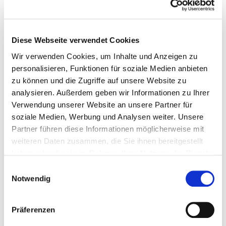
Hier finden Sie Angaben zum Pflegepersonal des
gesamten Krankenhauses. Informationen zum
Personal der einzelnen Fachabteilungen finden Sie auf
Diese Webseite verwendet Cookies
den Fachabteilungsseiten.
Wir verwenden Cookies, um Inhalte und Anzeigen zu
Gesundheits- und Krankenpfleger und Gesundheits-
personalisieren, Funktionen für soziale Medien anbieten
und Krankenpflegerinnen
zu können und die Zugriffe auf unsere Website zu
Mit und ohne Fachabteilungszuordnung
analysieren. Außerdem geben wir Informationen zu Ihrer
Verwendung unserer Website an unsere Partner für
Berufsgruppe
Anzahl
Erläuterung
soziale Medien, Werbung und Analysen weiter. Unsere
Partner führen diese Informationen möglicherweise mit
Anzahl (gesamt)
958,86
weiteren Daten zusammen, die Sie ihnen bereitgestellt
Personal mit direktem
958,86
haben oder die sie im Rahmen Ihrer Nutzung der Dienste
Beschäftigungsverhältnis
gesammelt haben.
Einwilligungsauswahl
Notwendig
Personal ohne direktes
0,00
Beschäftigungsverhältnis
Präferenzen
Personal in der ambulanten
129,39