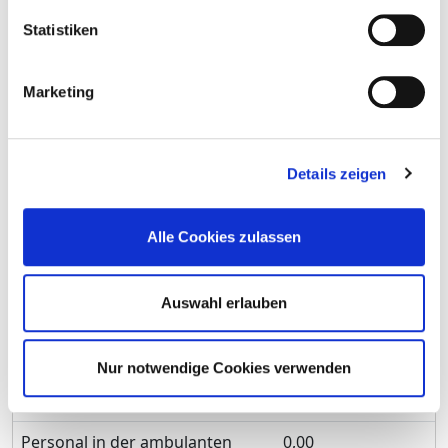
Versorgung
Statistiken
Personal in der stationären
829,47
Versorgung
Marketing
maßgebliche tarifliche
38.5
Wochenarbeitszeit
Details zeigen
Davon ohne Fachabteilungszuordnung
Berufsgruppe
Anzahl
Erläuterung
Alle Cookies zulassen
Anzahl (gesamt)
175,15
Auswahl erlauben
Personal mit direktem
175,15
Beschäftigungsverhältnis
Nur notwendige Cookies verwenden
Personal ohne direktes
0,00
Beschäftigungsverhältnis
Personal in der ambulanten
0,00