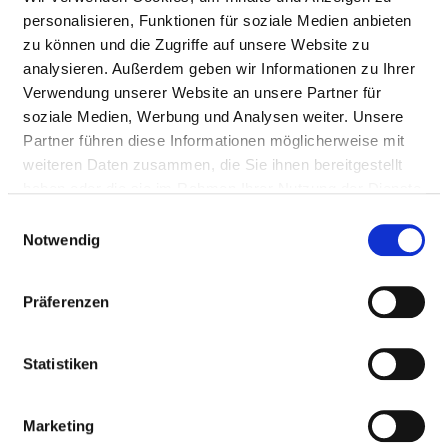
personalisieren, Funktionen für soziale Medien anbieten
zu können und die Zugriffe auf unsere Website zu
HYGIENE
analysieren. Außerdem geben wir Informationen zu Ihrer
Verwendung unserer Website an unsere Partner für
soziale Medien, Werbung und Analysen weiter. Unsere
HYGIENEBEAUFTRAGTE/R
Partner führen diese Informationen möglicherweise mit
weiteren Daten zusammen, die Sie ihnen bereitgestellt
Ein/e Hygienebeauftragte/r wurde nicht
haben oder die sie im Rahmen Ihrer Nutzung der Dienste
eingerichtet
gesammelt haben.
Einwilligungsauswahl
Notwendig
HYGIENEKOMMISSION
Präferenzen
HYGIENEPERSONAL
Statistiken
HYGIENESTANDARD ZVK UND WEITERE
Marketing
MASSNAHMEN