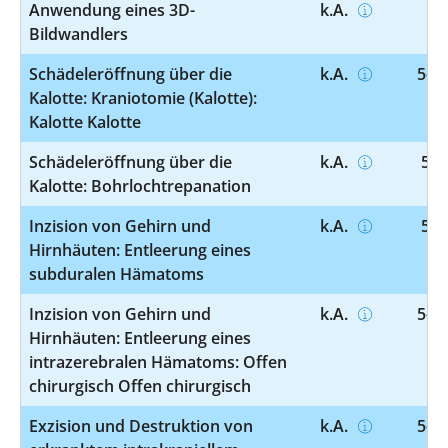
Anwendung eines 3D-
k.A.
3-
Bildwandlers
Schädeleröffnung über die
k.A.
5-01
Kalotte: Kraniotomie (Kalotte):
Kalotte Kalotte
Schädeleröffnung über die
k.A.
5-0
Kalotte: Bohrlochtrepanation
Inzision von Gehirn und
k.A.
5-0
Hirnhäuten: Entleerung eines
subduralen Hämatoms
Inzision von Gehirn und
k.A.
5-01
Hirnhäuten: Entleerung eines
intrazerebralen Hämatoms: Offen
chirurgisch Offen chirurgisch
Exzision und Destruktion von
k.A.
5-01