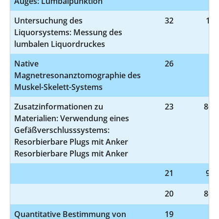
Auges: Lumbalpunktion
Untersuchung des
32
1-2
Liquorsystems: Messung des
lumbalen Liquordruckes
Native
26
3-
Magnetresonanztomographie des
Muskel-Skelett-Systems
Zusatzinformationen zu
23
8-83
Materialien: Verwendung eines
Gefäßverschlusssystems:
Resorbierbare Plugs mit Anker
Resorbierbare Plugs mit Anker
21
9-9
20
8-98
Quantitative Bestimmung von
19
3-