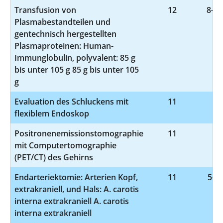
Transfusion von
12
8-81
Plasmabestandteilen und
gentechnisch hergestellten
Plasmaproteinen: Human-
Immunglobulin, polyvalent: 85 g
bis unter 105 g 85 g bis unter 105
g
Evaluation des Schluckens mit
11
1-
flexiblem Endoskop
Positronenemissionstomographie
11
3-
mit Computertomographie
(PET/CT) des Gehirns
Endarteriektomie: Arterien Kopf,
11
5-38
extrakraniell, und Hals: A. carotis
interna extrakraniell A. carotis
interna extrakraniell