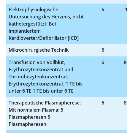
Elektrophysiologische
6
1-2
Untersuchung des Herzens, nicht
kathetergestützt: Bei
implantiertem
Kardioverter/Defibrillator [ICD]
Mikrochirurgische Technik
6
5-
Transfusion von Vollblut,
6
8-80
Erythrozytenkonzentrat und
Thrombozytenkonzentrat:
Erythrozytenkonzentrat: 1 TE bis
unter 6 TE 1 TE bis unter 6 TE
Therapeutische Plasmapherese:
6
8-82
Mit normalem Plasma: 5
Plasmapheresen 5
Plasmapheresen