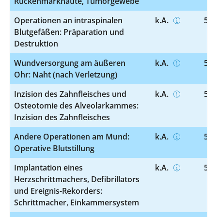
Rückenmarkhäute, Tumorgewebe
Operationen an intraspinalen
k.A.
5-0
Blutgefäßen: Präparation und
Destruktion
Wundversorgung am äußeren
k.A.
5-1
Ohr: Naht (nach Verletzung)
Inzision des Zahnfleisches und
k.A.
5-2
Osteotomie des Alveolarkammes:
Inzision des Zahnfleisches
Andere Operationen am Mund:
k.A.
5-2
Operative Blutstillung
Implantation eines
k.A.
5-3
Herzschrittmachers, Defibrillators
und Ereignis-Rekorders:
Schrittmacher, Einkammersystem