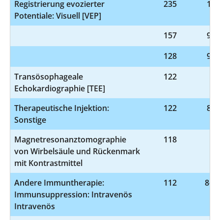
Registrierung evozierter
235
1-2
Potentiale: Visuell [VEP]
157
9-9
128
9-9
Transösophageale
122
3-
Echokardiographie [TEE]
Therapeutische Injektion:
122
8-0
Sonstige
Magnetresonanztomographie
118
3-
von Wirbelsäule und Rückenmark
mit Kontrastmittel
Andere Immuntherapie:
112
8-54
Immunsuppression: Intravenös
Intravenös