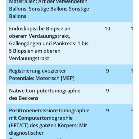
Materialien: Art der verwendeten
Ballons: Sonstige Ballons Sonstige
Ballons
Endoskopische Biopsie an
10
1-4
oberem Verdauungstrakt,
Gallengängen und Pankreas: 1 bis
5 Biopsien am oberen
Verdauungstrakt
Registrierung evozierter
9
1-2
Potentiale: Motorisch [MEP]
Native Computertomographie
9
3-
des Beckens
Positronenemissionstomographie
9
3-7
mit Computertomographie
(PET/CT) des ganzen Körpers: Mit
diagnostischer