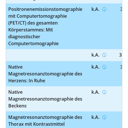
Positronenemissionstomographie
k.A.
3-7
mit Computertomographie
(PET/CT) des gesamten
Körperstammes: Mit
diagnostischer
Computertomographie
k.A.
3-75
Native
k.A.
3-8
Magnetresonanztomographie des
Herzens: In Ruhe
Native
k.A.
3-
Magnetresonanztomographie des
Beckens
Magnetresonanztomographie des
k.A.
3-
Thorax mit Kontrastmittel