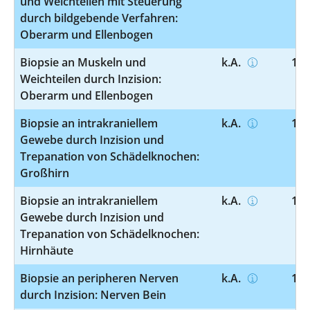
und Weichteilen mit Steuerung
durch bildgebende Verfahren:
Oberarm und Ellenbogen
Biopsie an Muskeln und
k.A.
1-5
Weichteilen durch Inzision:
Oberarm und Ellenbogen
Biopsie an intrakraniellem
k.A.
1-5
Gewebe durch Inzision und
Trepanation von Schädelknochen:
Großhirn
Biopsie an intrakraniellem
k.A.
1-5
Gewebe durch Inzision und
Trepanation von Schädelknochen:
Hirnhäute
Biopsie an peripheren Nerven
k.A.
1-5
durch Inzision: Nerven Bein