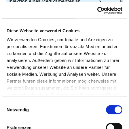
Injektion eines Medikamentes an
5
8-91
Nervenwurzeln und
wirbelsäulennahe Nerven zur
Schmerztherapie: Mit
bildgebenden Verfahren: An der
Diese Webseite verwendet Cookies
Lendenwirbelsäule An der
Wir verwenden Cookies, um Inhalte und Anzeigen zu
Lendenwirbelsäule
personalisieren, Funktionen für soziale Medien anbieten
Biopsie ohne Inzision am
4
1-
zu können und die Zugriffe auf unsere Website zu
Knochenmark
analysieren. Außerdem geben wir Informationen zu Ihrer
Verwendung unserer Website an unsere Partner für
Native Computertomographie
4
3-
soziale Medien, Werbung und Analysen weiter. Unsere
des Muskel-Skelett-Systems
Partner führen diese Informationen möglicherweise mit
weiteren Daten zusammen, die Sie ihnen bereitgestellt
Magnetresonanz-Myelographie
4
3-
haben oder die sie im Rahmen Ihrer Nutzung der Dienste
gesammelt haben.
Hochvoltstrahlentherapie:
4
8-52
Einwilligungsauswahl
Linearbeschleuniger,
Notwendig
intensitätsmodulierte
Radiotherapie: Ohne
Präferenzen