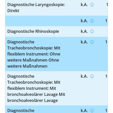
Diagnostische Laryngoskopie:
k.A.
1-6
Direkt
k.A.
1-61
Diagnostische Rhinoskopie
k.A.
1-
Diagnostische
k.A.
1-62
Tracheobronchoskopie: Mit
flexiblem Instrument: Ohne
weitere Maßnahmen Ohne
weitere Maßnahmen
Diagnostische
k.A.
1-62
Tracheobronchoskopie: Mit
flexiblem Instrument: Mit
bronchoalveolärer Lavage Mit
bronchoalveolärer Lavage
Diagnostische
k.A.
1-62