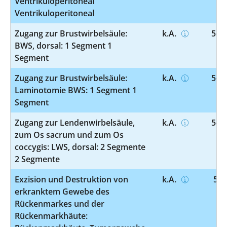
Ventrikuloperitoneal
Ventrikuloperitoneal
Zugang zur Brustwirbelsäule:
k.A.
5-03
BWS, dorsal: 1 Segment 1
Segment
Zugang zur Brustwirbelsäule:
k.A.
5-03
Laminotomie BWS: 1 Segment 1
Segment
Zugang zur Lendenwirbelsäule,
k.A.
5-03
zum Os sacrum und zum Os
coccygis: LWS, dorsal: 2 Segmente
2 Segmente
Exzision und Destruktion von
k.A.
5-0
erkranktem Gewebe des
Rückenmarkes und der
Rückenmarkhäute: