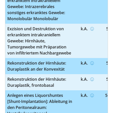
erkranktem intrakraniellem
Gewebe: Intrazerebrales
sonstiges erkranktes Gewebe:
Monolobulär Monolobulär
Exzision und Destruktion von
k.A.
5-0
erkranktem intrakraniellem
Gewebe: Hirnhäute,
Tumorgewebe mit Präparation
von infiltriertem Nachbargewebe
Rekonstruktion der Hirnhäute:
k.A.
5-0
Duraplastik an der Konvexität
Rekonstruktion der Hirnhäute:
k.A.
5-0
Duraplastik, frontobasal
Anlegen eines Liquorshuntes
k.A.
5-02
[Shunt-Implantation]: Ableitung in
den Peritonealraum: