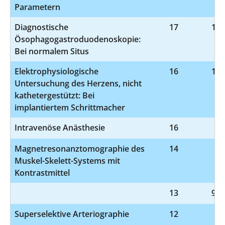
Parametern
Diagnostische
17
1-6
Ösophagogastroduodenoskopie:
Bei normalem Situs
Elektrophysiologische
16
1-2
Untersuchung des Herzens, nicht
kathetergestützt: Bei
implantiertem Schrittmacher
Intravenöse Anästhesie
16
8-
Magnetresonanztomographie des
14
3-
Muskel-Skelett-Systems mit
Kontrastmittel
13
9-9
Superselektive Arteriographie
12
3-