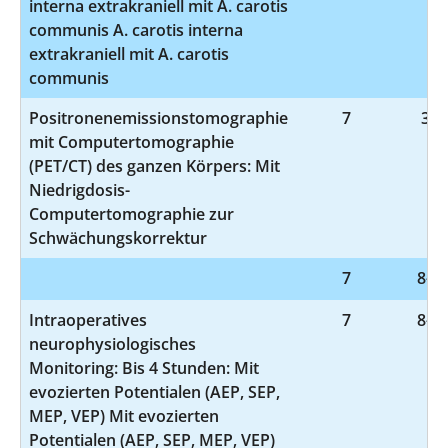
interna extrakraniell mit A. carotis
communis A. carotis interna
extrakraniell mit A. carotis
communis
Positronenemissionstomographie
7
3-7
mit Computertomographie
(PET/CT) des ganzen Körpers: Mit
Niedrigdosis-
Computertomographie zur
Schwächungskorrektur
7
8-82
Intraoperatives
7
8-92
neurophysiologisches
Monitoring: Bis 4 Stunden: Mit
evozierten Potentialen (AEP, SEP,
MEP, VEP) Mit evozierten
Potentialen (AEP, SEP, MEP, VEP)