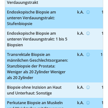
Verdauungstrakt
Endoskopische Biopsie am
k.A.
1-4
unteren Verdauungstrakt:
Stufenbiopsie
Endoskopische Biopsie am
k.A.
1-4
unteren Verdauungstrakt: 1 bis 5
Biopsien
Transrektale Biopsie an
k.A.
1-46
männlichen Geschlechtsorganen:
Stanzbiopsie der Prostata:
Weniger als 20 Zylinder Weniger
als 20 Zylinder
Biopsie ohne Inzision an Haut
k.A.
1-4
und Unterhaut: Sonstige
Perkutane Biopsie an Muskeln
k.A.
1-4