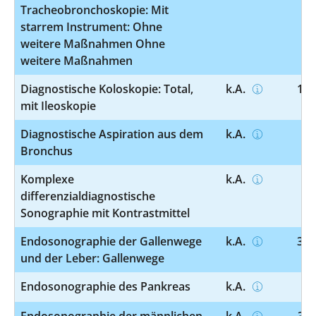
Tracheobronchoskopie: Mit
starrem Instrument: Ohne
weitere Maßnahmen Ohne
weitere Maßnahmen
Diagnostische Koloskopie: Total,
k.A.
1-6
mit Ileoskopie
Diagnostische Aspiration aus dem
k.A.
1-
Bronchus
Komplexe
k.A.
3-
differenzialdiagnostische
Sonographie mit Kontrastmittel
Endosonographie der Gallenwege
k.A.
3-0
und der Leber: Gallenwege
Endosonographie des Pankreas
k.A.
3-
Endosonographie der männlichen
k.A.
3-0