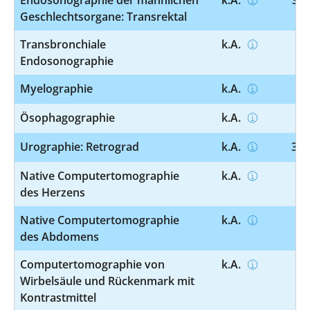
Geschlechtsorgane: Transrektal
Transbronchiale
k.A.
3-
Endosonographie
Myelographie
k.A.
3-
Ösophagographie
k.A.
3-
Urographie: Retrograd
k.A.
3-1
Native Computertomographie
k.A.
3-
des Herzens
Native Computertomographie
k.A.
3-
des Abdomens
Computertomographie von
k.A.
3-
Wirbelsäule und Rückenmark mit
Kontrastmittel