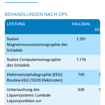
BEHANDLUNGEN NACH OPS
LEISTUNG
FALLZAHL
OP
SCHL
Native
1.291
3-
Magnetresonanztomographie des
Schädels
Native Computertomographie
1.176
3-
des Schädels
Elektroenzephalographie [EEG]:
745
1-2
Routine-EEG (10/20 Elektroden)
Untersuchung des
636
1-2
Liquorsystems: Lumbale
Liquorpunktion zur