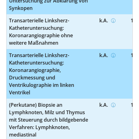
Untersuchung zur Abklärung von
Synkopen
Transarterielle Linksherz-
k.A.
1-2
Katheteruntersuchung:
Koronarangiographie ohne
weitere Maßnahmen
Transarterielle Linksherz-
k.A.
1-2
Katheteruntersuchung:
Koronarangiographie,
Druckmessung und
Ventrikulographie im linken
Ventrikel
(Perkutane) Biopsie an
k.A.
1-4
Lymphknoten, Milz und Thymus
mit Steuerung durch bildgebende
Verfahren: Lymphknoten,
mediastinal