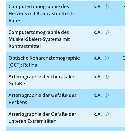
Computertomographie des
k.A.
3-2
Herzens mit Kontrastmittel: In
Ruhe
Computertomographie des
k.A.
3-
Muskel-Skelett-Systems mit
Kontrastmittel
Optische Kohärenztomographie
k.A.
3-3
[OCT]: Retina
Arteriographie der thorakalen
k.A.
3-
Gefäße
Arteriographie der Gefäße des
k.A.
3-
Beckens
Arteriographie der Gefäße der
k.A.
3-
unteren Extremitäten