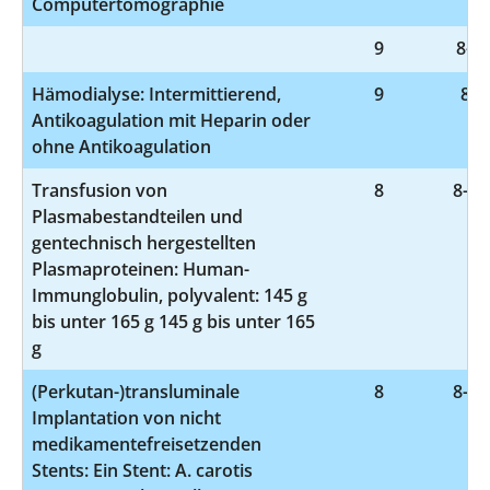
Computertomographie
9
8-83
Hämodialyse: Intermittierend,
9
8-8
Antikoagulation mit Heparin oder
ohne Antikoagulation
Transfusion von
8
8-81
Plasmabestandteilen und
gentechnisch hergestellten
Plasmaproteinen: Human-
Immunglobulin, polyvalent: 145 g
bis unter 165 g 145 g bis unter 165
g
(Perkutan-)transluminale
8
8-84
Implantation von nicht
medikamentefreisetzenden
Stents: Ein Stent: A. carotis