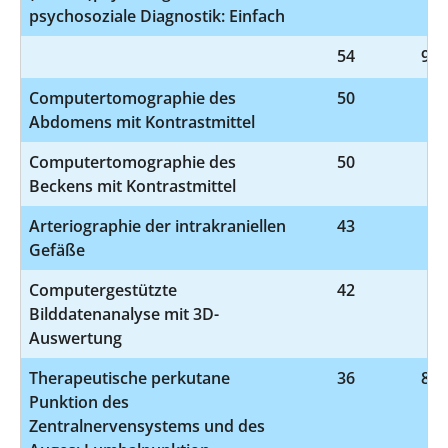
psychosoziale Diagnostik: Einfach
54
9-9
Computertomographie des
50
3-
Abdomens mit Kontrastmittel
Computertomographie des
50
3-
Beckens mit Kontrastmittel
Arteriographie der intrakraniellen
43
3-
Gefäße
Computergestützte
42
3-
Bilddatenanalyse mit 3D-
Auswertung
Therapeutische perkutane
36
8-1
Punktion des
Zentralnervensystems und des