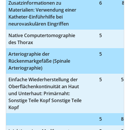
Zusatzinformationen zu
6
8-8
Materialien: Verwendung einer
Katheter-Einführhilfe bei
neurovaskulären Eingriffen
Native Computertomographie
5
3-
des Thorax
Arteriographie der
5
3-
Rückenmarkgefäße (Spinale
Arteriographie)
Einfache Wiederherstellung der
5
5-90
Oberflächenkontinuität an Haut
und Unterhaut: Primärnaht:
Sonstige Teile Kopf Sonstige Teile
Kopf
5
8-83