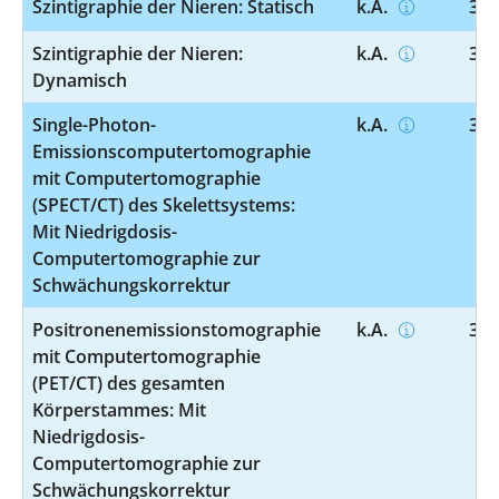
Szintigraphie der Nieren: Statisch
k.A.
3-7
Szintigraphie der Nieren:
k.A.
3-7
Dynamisch
Single-Photon-
k.A.
3-7
Emissionscomputertomographie
mit Computertomographie
(SPECT/CT) des Skelettsystems:
Mit Niedrigdosis-
Computertomographie zur
Schwächungskorrektur
Positronenemissionstomographie
k.A.
3-7
mit Computertomographie
(PET/CT) des gesamten
Körperstammes: Mit
Niedrigdosis-
Computertomographie zur
Schwächungskorrektur