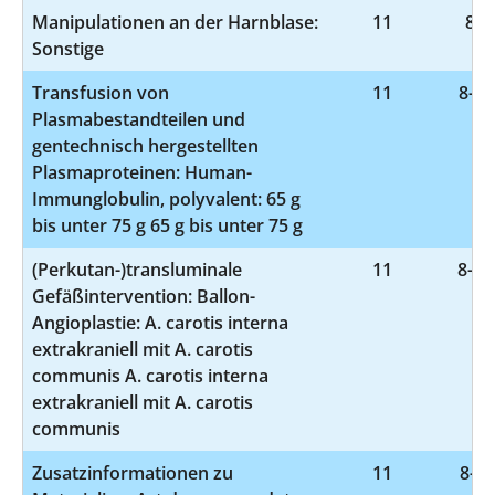
Manipulationen an der Harnblase:
11
8-1
Sonstige
Transfusion von
11
8-81
Plasmabestandteilen und
gentechnisch hergestellten
Plasmaproteinen: Human-
Immunglobulin, polyvalent: 65 g
bis unter 75 g 65 g bis unter 75 g
(Perkutan-)transluminale
11
8-83
Gefäßintervention: Ballon-
Angioplastie: A. carotis interna
extrakraniell mit A. carotis
communis A. carotis interna
extrakraniell mit A. carotis
communis
Zusatzinformationen zu
11
8-83