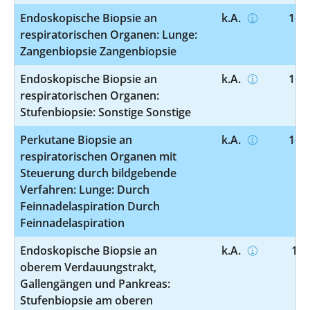
Endoskopische Biopsie an
k.A.
1-43
respiratorischen Organen: Lunge:
Zangenbiopsie Zangenbiopsie
Endoskopische Biopsie an
k.A.
1-43
respiratorischen Organen:
Stufenbiopsie: Sonstige Sonstige
Perkutane Biopsie an
k.A.
1-43
respiratorischen Organen mit
Steuerung durch bildgebende
Verfahren: Lunge: Durch
Feinnadelaspiration Durch
Feinnadelaspiration
Endoskopische Biopsie an
k.A.
1-4
oberem Verdauungstrakt,
Gallengängen und Pankreas:
Stufenbiopsie am oberen