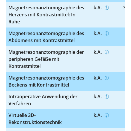
Magnetresonanztomographie des
k.A.
3-8
Herzens mit Kontrastmittel: In
Ruhe
Magnetresonanztomographie des
k.A.
3-
Abdomens mit Kontrastmittel
Magnetresonanztomographie der
k.A.
3-
peripheren Gefäße mit
Kontrastmittel
Magnetresonanztomographie des
k.A.
3-
Beckens mit Kontrastmittel
Intraoperative Anwendung der
k.A.
3-
Verfahren
Virtuelle 3D-
k.A.
3-
Rekonstruktionstechnik