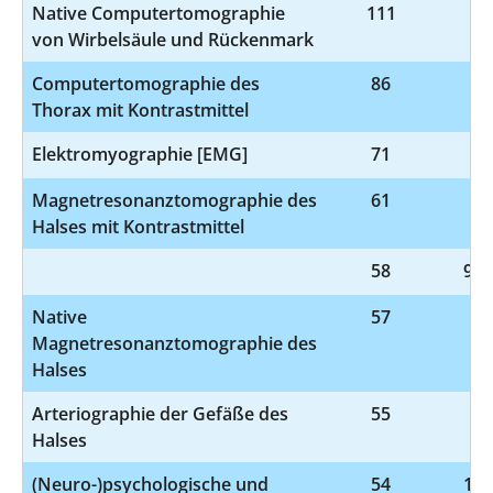
Native Computertomographie
111
3-
von Wirbelsäule und Rückenmark
Computertomographie des
86
3-
Thorax mit Kontrastmittel
Elektromyographie [EMG]
71
1-
Magnetresonanztomographie des
61
3-
Halses mit Kontrastmittel
58
9-9
Native
57
3-
Magnetresonanztomographie des
Halses
Arteriographie der Gefäße des
55
3-
Halses
(Neuro-)psychologische und
54
1-9