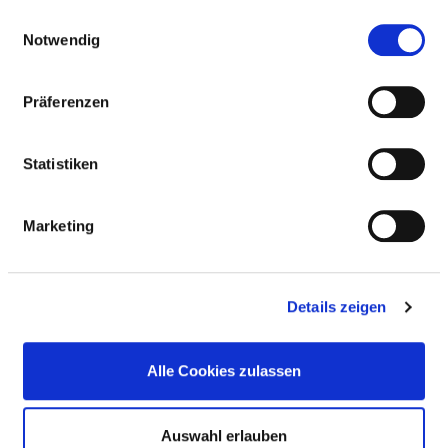
gesammelt haben.
Einwilligungsauswahl
Notwendig
ÄRZTLICHE FACHEXPERTISE
Neurologie (AQ42)
Präferenzen
Psychiatrie und Psychotherapie (AQ51)
Statistiken
Geriatrie (ZF09)
Intensivmedizin (ZF15)
Marketing
Palliativmedizin (ZF30)
Physikalische Therapiec (ZF72)
Details zeigen
Spezielle Schmerztherapie (ZF42)
Alle Cookies zulassen
Psychotherapie (ZF73)
Auswahl erlauben