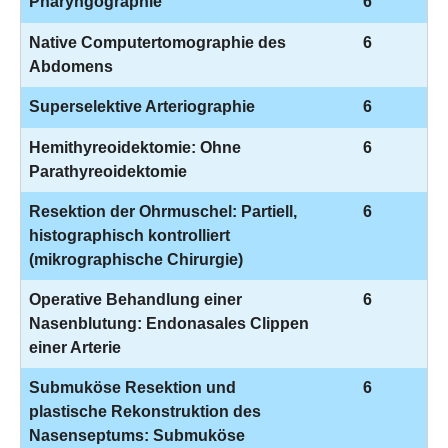
Pharyngographie
6
Native Computertomographie des
6
Abdomens
Superselektive Arteriographie
6
Hemithyreoidektomie: Ohne
6
Parathyreoidektomie
Resektion der Ohrmuschel: Partiell,
6
histographisch kontrolliert
(mikrographische Chirurgie)
Operative Behandlung einer
6
Nasenblutung: Endonasales Clippen
einer Arterie
Submuköse Resektion und
6
plastische Rekonstruktion des
Nasenseptums: Submuköse