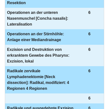
Resektion
Operationen an der unteren
6
Nasenmuschel [Concha nasalis]:
Lateralisation
Operationen an der Stirnhöhle:
6
Anlage einer Mediandrainage
Exzision und Destruktion von
6
erkranktem Gewebe des Pharynx:
Exzision, lokal
Radikale zervikale
6
Lymphadenektomie [Neck
dissection]: Radikal, modifiziert: 4
Regionen 4 Regionen
6
Radikale und ausgedehnte Exzision
6