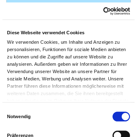
Partielle und totale Resektion der
14
Mandibula: Resektion, partiell, ohne
Kontinuitätsdurchtrennung:
Alloplastische Rekonstruktion
Diese Webseite verwendet Cookies
Alloplastische Rekonstruktion
Wir verwenden Cookies, um Inhalte und Anzeigen zu
Tympanoplastik (Verschluss einer
13
personalisieren, Funktionen für soziale Medien anbieten
Trommelfellperforation und
zu können und die Zugriffe auf unsere Website zu
Rekonstruktion der
analysieren. Außerdem geben wir Informationen zu Ihrer
Gehörknöchelchen):
Verwendung unserer Website an unsere Partner für
Tympanoplastik mit Antrotomie oder
soziale Medien, Werbung und Analysen weiter. Unsere
Mastoidektomie: Mit Implantation
Partner führen diese Informationen möglicherweise mit
einer alloplastischen Prothese Mit
weiteren Daten zusammen, die Sie ihnen bereitgestellt
Implantation einer alloplastischen
haben oder die sie im Rahmen Ihrer Nutzung der Dienste
Prothese
gesammelt haben.
Einwilligungsauswahl
Notwendig
Andere Inzision an Haut und
13
Unterhaut: Ohne weitere
Maßnahmen: Sonstige Teile Kopf
Präferenzen