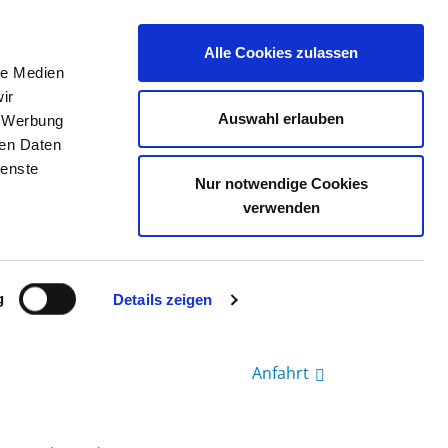
Alle Cookies zulassen
le Medien
TELLENBÖRSE
KONTAKT
IHRE MEINUNG
ir
Auswahl erlauben
, Werbung
ren Daten
ienste
TANDORT MARKRANSTÄDT
Nur notwendige Cookies
verwenden
g
Details zeigen
Anfahrt