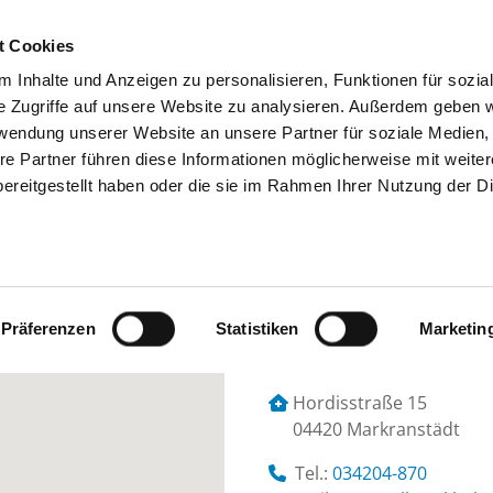
t Cookies
 Inhalte und Anzeigen zu personalisieren, Funktionen für sozia
SUCHEN
TIPPS & HILFE
DAS DKV
S
e Zugriffe auf unsere Website zu analysieren. Außerdem geben w
rwendung unserer Website an unsere Partner für soziale Medien
re Partner führen diese Informationen möglicherweise mit weite
ereitgestellt haben oder die sie im Rahmen Ihrer Nutzung der D
HAUS ALTSCHERBITZ TAGESKLINK S
Präferenzen
Statistiken
Marketin
Hordisstraße 15
04420 Markranstädt
Tel.:
034204-870