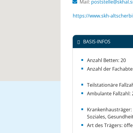
Mail:
ed.neshcas.sms.la
https://www.skh-altscherbit
BASIS-INFOS
Anzahl Betten: 20
Anzahl der Fachabte
Teilstationäre Fallza
Ambulante Fallzahl: 
Krankenhausträger: 
Soziales, Gesundhei
Art des Trägers: öffe