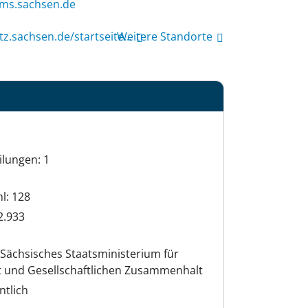
hks@elletstsop
z.sachsen.de/startseite...
Weitere Standorte
ilungen: 1
hl: 128
2.933
Sächsisches Staatsministerium für
t und Gesellschaftlichen Zusammenhalt
ntlich