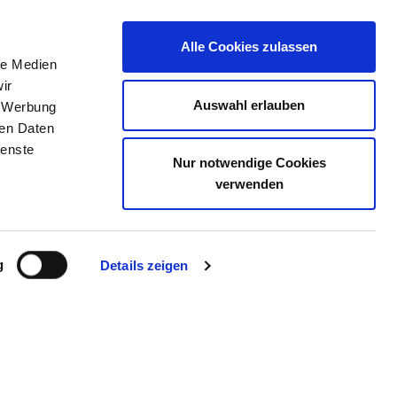
Alle Cookies zulassen
le Medien
TELLENBÖRSE
KONTAKT
IHRE MEINUNG
ir
Auswahl erlauben
, Werbung
ren Daten
ienste
Nur notwendige Cookies
CHERBITZ TAGESKLINK
verwenden
NSTÄDT
g
Details zeigen