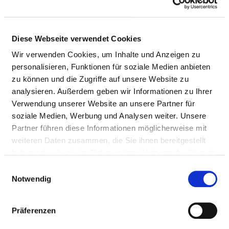
UMGANG MIT RISIKEN IN DER
PATIENTENVERSORGUNG
Diese Webseite verwendet Cookies
Wir verwenden Cookies, um Inhalte und Anzeigen zu
QUALITÄTSMANAGEMENT
personalisieren, Funktionen für soziale Medien anbieten
zu können und die Zugriffe auf unsere Website zu
VERANTWORTLICHE PERSON
analysieren. Außerdem geben wir Informationen zu Ihrer
Verwendung unserer Website an unsere Partner für
Dipl.Betriebswirt (FH) Martin Kühn
soziale Medien, Werbung und Analysen weiter. Unsere
Partner führen diese Informationen möglicherweise mit
Bereichsleiter QM/QS/kRM
weiteren Daten zusammen, die Sie ihnen bereitgestellt
Krankenhausstraße 10
haben oder die sie im Rahmen Ihrer Nutzung der Dienste
01968 Senftenberg
gesammelt haben.
Einwilligungsauswahl
Notwendig
Tel.:
03573 -75-1408
Mail:
ed.anas@nheuK.nitraM
Präferenzen