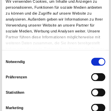
Wir verwenden Cookies, um Inhalte und Anzeigen zu
Septische Knochenchirurgie
VC30
personalisieren, Funktionen für soziale Medien anbieten
zu können und die Zugriffe auf unsere Website zu
Diagnostik und Therapie von
VC31
analysieren. Außerdem geben wir Informationen zu Ihrer
Knochenentzündungen
Verwendung unserer Website an unsere Partner für
soziale Medien, Werbung und Analysen weiter. Unsere
Diagnostik und Therapie von
VC32
Partner führen diese Informationen möglicherweise mit
Verletzungen des Kopfes
weiteren Daten zusammen, die Sie ihnen bereitgestellt
Diagnostik und Therapie von
VC35
haben oder die sie im Rahmen Ihrer Nutzung der Dienste
Verletzungen der Lumbosakralgegend,
gesammelt haben.
Einwilligungsauswahl
der Lendenwirbelsäule und des Beckens
Notwendig
Chirurgie der degenerativen und
VC45
traumatischen Schäden der Hals-, Brust-
Präferenzen
und Lendenwirbelsäule
Statistiken
Chirurgie der intraspinalen Tumoren
VC48
Chirurgische und intensivmedizinische
VC53
Marketing
Akutversorgung von Schädel-Hirn-