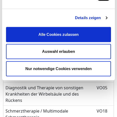
Verletzungen
Spezialsprechstunde - Chirurgie
VC58
Details zeigen
Wirbelsäulenchirurgie
VC65
Alle Cookies zulassen
Schmerztherapie
VN23
Diagnostik und Therapie von
VO03
Auswahl erlauben
Deformitäten der Wirbelsäule und des
Rückens
Nur notwendige Cookies verwenden
Diagnostik und Therapie von
VO04
Spondylopathien
Diagnostik und Therapie von sonstigen
VO05
Krankheiten der Wirbelsäule und des
Rückens
Schmerztherapie / Multimodale
VO18