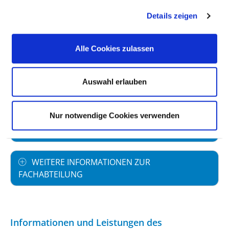
Vollstationäre Fallzahl: 1.037
Details zeigen
Alle Cookies zulassen
PERSONELLE AUSSTATTUNG
Auswahl erlauben
FACHEXPERTISE UND WEITERBILDUNG
Nur notwendige Cookies verwenden
MEDIZINISCHES LEISTUNGSANGEBOT MIT
FALLZAHLEN
WEITERE INFORMATIONEN ZUR
FACHABTEILUNG
Informationen und Leistungen des