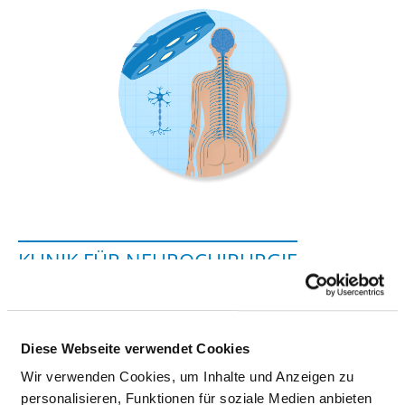
KLINIK FÜR NEUROCHIRURGIE
Grafenstraße 9
64283 Darmstadt
Diese Webseite verwendet Cookies
Tel.:
06151-107-8051
Wir verwenden Cookies, um Inhalte und Anzeigen zu
Fax: 06151-107-8054
personalisieren, Funktionen für soziale Medien anbieten