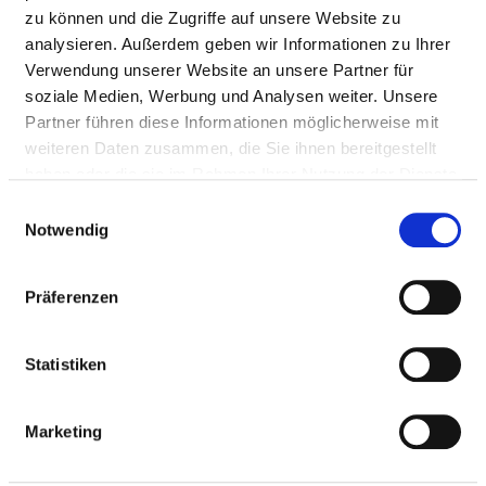
Mail:
ed.tdatsmrad-
zu können und die Zugriffe auf unsere Website zu
mukinilk.liam@ykenteleg.netsrak
analysieren. Außerdem geben wir Informationen zu Ihrer
Mit Notfallambulanz
Verwendung unserer Website an unsere Partner für
soziale Medien, Werbung und Analysen weiter. Unsere
Anfahrt
Partner führen diese Informationen möglicherweise mit
https://klinikum-darmstadt.de/medizin-pflege/klini...
weiteren Daten zusammen, die Sie ihnen bereitgestellt
haben oder die sie im Rahmen Ihrer Nutzung der Dienste
gesammelt haben.
Einwilligungsauswahl
Notwendig
Ärztliche Leitung
Priv. Doz. Dr. med. Karsten Geletneky (Klinikdirektor)
Präferenzen
Statistiken
Informationen und Leistungen der
Fachabteilung
Marketing
FALLZAHLEN