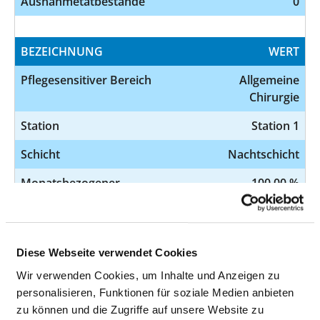
Ausnahmetatbestände
0
BEZEICHNUNG
WERT
Pflegesensitiver Bereich
Allgemeine
Chirurgie
Station
Station 1
Schicht
Nachtschicht
Monatsbezogener
100,00 %
Erfüllungsgrad
Ausnahmetatbestände
0
Diese Webseite verwendet Cookies
Wir verwenden Cookies, um Inhalte und Anzeigen zu
BEZEICHNUNG
WERT
personalisieren, Funktionen für soziale Medien anbieten
Pflegesensitiver Bereich
Allgemeine
zu können und die Zugriffe auf unsere Website zu