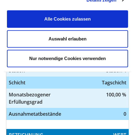
Erfüllungsgrad
Ausnahmetatbestände
0
Alle Cookies zulassen
BEZEICHNUNG
WERT
Auswahl erlauben
Pflegesensitiver Bereich
Innere Medizin,
Kardiologie
Nur notwendige Cookies verwenden
Station
Station 4
Schicht
Tagschicht
Monatsbezogener
100,00 %
Erfüllungsgrad
Ausnahmetatbestände
0
BEZEICHNUNG
WERT