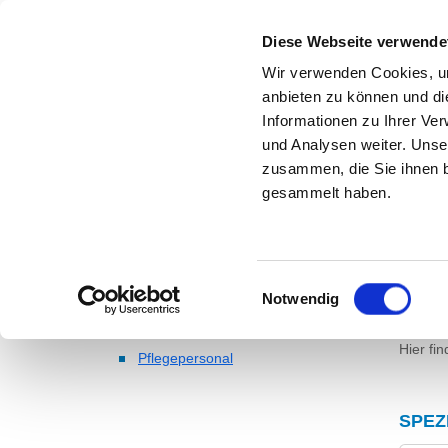
Diese Webseite verwende
Wir verwenden Cookies, um
anbieten zu können und di
Informationen zu Ihrer Ve
Zur Krankenhaus-Startseite
und Analysen weiter. Unse
I
zusammen, die Sie ihnen b
gesammelt haben.
AUSG
Einwilligungsauswahl
Passend dazu:
Notwendig
PSY
Ärzte & Ärztinnen
Hier fi
Pflegepersonal
SPEZ