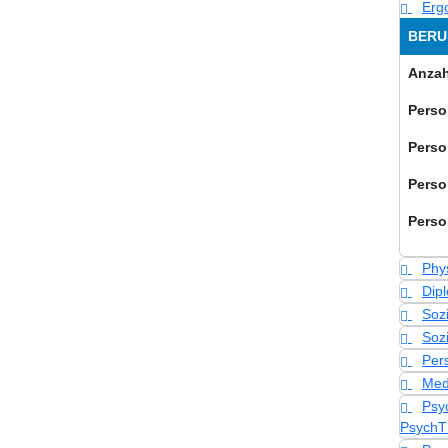
Erg
BERU
Anzah
Perso
Perso
Perso
Perso
Phy
Dip
Sozi
Soz
Pers
Med
Psy
PsychT