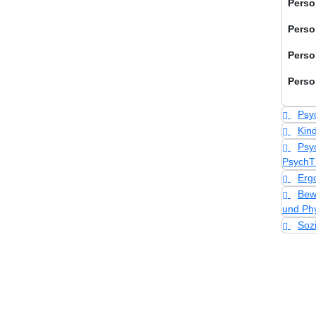
Perso
Perso
Perso
Perso
Psy
Kin
Psy
PsychT
Erg
Bew
und Ph
Soz