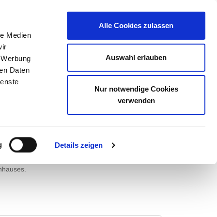
E
KONTAKT
Alle Cookies zulassen
le Medien
ir
Auswahl erlauben
, Werbung
ren Daten
ienste
NKENHAUS GEESTHACHT
Nur notwendige Cookies
verwenden
 PSYCHIATRIE UND
g
Details zeigen
nhauses.