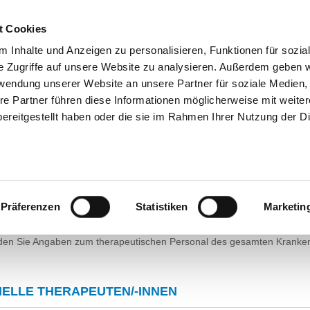
SUCHEN
TIPPS & HILFE
DAS DKV
STELLENBÖRS
t Cookies
 Inhalte und Anzeigen zu personalisieren, Funktionen für sozia
e Zugriffe auf unsere Website zu analysieren. Außerdem geben w
rwendung unserer Website an unsere Partner für soziale Medien
re Partner führen diese Informationen möglicherweise mit weite
HRE MEINUNG
ereitgestellt haben oder die sie im Rahmen Ihrer Nutzung der D
VITALCAMPUS GEESTHACHT - KRA
GMBH
EWÄHLTES THERAPEUTISCHES PERSONAL IN
Präferenzen
Statistiken
Marketin
CHOSOMATIK
nden Sie Angaben zum therapeutischen Personal des gesamten Kranke
IELLE THERAPEUTEN/-INNEN