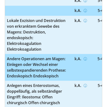
k.A.
5-431
k.A.
5-431
Lokale Exzision und Destruktion
k.A.
5-433
von erkranktem Gewebe des
Magens: Destruktion,
endoskopisch:
Elektrokoagulation
Elektrokoagulation
Andere Operationen am Magen:
k.A.
5-449
Einlegen oder Wechsel einer
selbstexpandierenden Prothese:
Endoskopisch Endoskopisch
Anlegen eines Enterostomas,
k.A.
5-460
doppelläufig, als selbständiger
Eingriff: Ileostoma: Offen
chirurgisch Offen chirurgisch