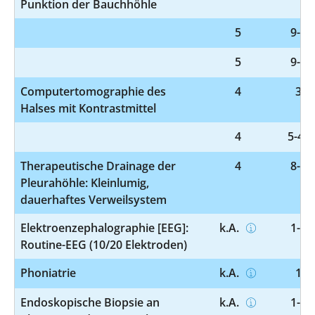
Punktion der Bauchhöhle
5
9-98
5
9-98
Computertomographie des
4
3-2
Halses mit Kontrastmittel
4
5-431
Therapeutische Drainage der
4
8-14
Pleurahöhle: Kleinlumig,
dauerhaftes Verweilsystem
Elektroenzephalographie [EEG]:
k.A.
1-20
Routine-EEG (10/20 Elektroden)
Phoniatrie
k.A.
1-2
Endoskopische Biopsie an
k.A.
1-44