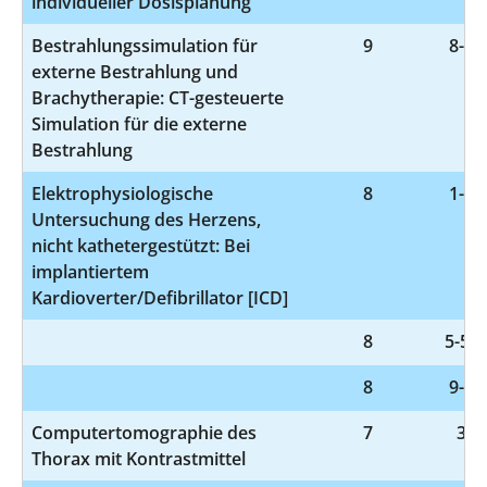
individueller Dosisplanung
Bestrahlungssimulation für
9
8-52
externe Bestrahlung und
Brachytherapie: CT-gesteuerte
Simulation für die externe
Bestrahlung
Elektrophysiologische
8
1-26
Untersuchung des Herzens,
nicht kathetergestützt: Bei
implantiertem
Kardioverter/Defibrillator [ICD]
8
5-549
8
9-98
Computertomographie des
7
3-2
Thorax mit Kontrastmittel