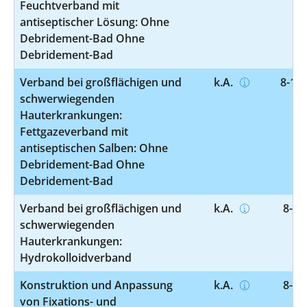
Feuchtverband mit
antiseptischer Lösung: Ohne
Debridement-Bad Ohne
Debridement-Bad
Verband bei großflächigen und
k.A.
8-191
schwerwiegenden
Hauterkrankungen:
Fettgazeverband mit
antiseptischen Salben: Ohne
Debridement-Bad Ohne
Debridement-Bad
Verband bei großflächigen und
k.A.
8-19
schwerwiegenden
Hauterkrankungen:
Hydrokolloidverband
Konstruktion und Anpassung
k.A.
8-52
von Fixations- und