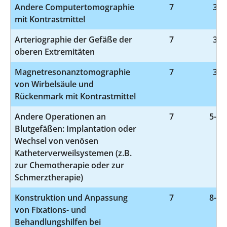
Andere Computertomographie
7
3-2
mit Kontrastmittel
Arteriographie der Gefäße der
7
3-6
oberen Extremitäten
Magnetresonanztomographie
7
3-8
von Wirbelsäule und
Rückenmark mit Kontrastmittel
Andere Operationen an
7
5-39
Blutgefäßen: Implantation oder
Wechsel von venösen
Katheterverweilsystemen (z.B.
zur Chemotherapie oder zur
Schmerztherapie)
Konstruktion und Anpassung
7
8-52
von Fixations- und
Behandlungshilfen bei