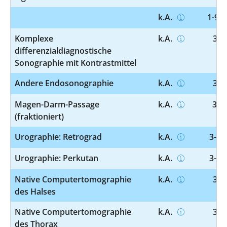
k.A.
1-995
Komplexe
k.A.
3-0
differenzialdiagnostische
Sonographie mit Kontrastmittel
Andere Endosonographie
k.A.
3-0
Magen-Darm-Passage
k.A.
3-1
(fraktioniert)
Urographie: Retrograd
k.A.
3-13
Urographie: Perkutan
k.A.
3-13
Native Computertomographie
k.A.
3-2
des Halses
Native Computertomographie
k.A.
3-2
des Thorax