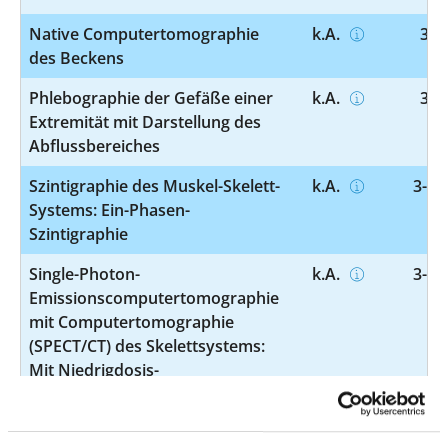
Native Computertomographie
k.A.
3-2
des Beckens
Phlebographie der Gefäße einer
k.A.
3-6
Extremität mit Darstellung des
Abflussbereiches
Szintigraphie des Muskel-Skelett-
k.A.
3-70
Systems: Ein-Phasen-
Szintigraphie
Single-Photon-
k.A.
3-73
Emissionscomputertomographie
mit Computertomographie
(SPECT/CT) des Skelettsystems:
Mit Niedrigdosis-
Computertomographie zur
Schwächungskorrektur