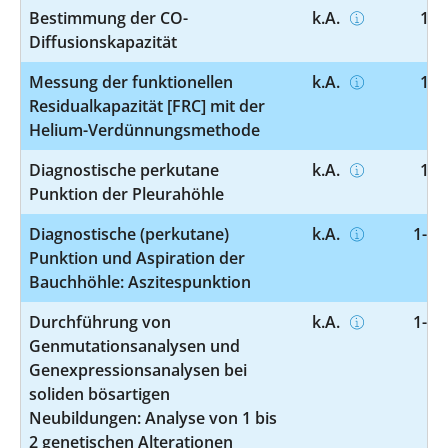
Bestimmung der CO-
k.A.
1-7
Diffusionskapazität
Messung der funktionellen
k.A.
1-7
Residualkapazität [FRC] mit der
Helium-Verdünnungsmethode
Diagnostische perkutane
k.A.
1-8
Punktion der Pleurahöhle
Diagnostische (perkutane)
k.A.
1-85
Punktion und Aspiration der
Bauchhöhle: Aszitespunktion
Durchführung von
k.A.
1-99
Genmutationsanalysen und
Genexpressionsanalysen bei
soliden bösartigen
Neubildungen: Analyse von 1 bis
2 genetischen Alterationen