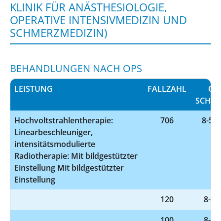
KLINIK FÜR ANÄSTHESIOLOGIE,
OPERATIVE INTENSIVMEDIZIN UND
SCHMERZMEDIZIN)
BEHANDLUNGEN NACH OPS
LEISTUNG
FALLZAHL
OP
SCHLÜ
Hochvoltstrahlentherapie:
706
8-522
Linearbeschleuniger,
intensitätsmodulierte
Radiotherapie: Mit bildgestützter
Einstellung Mit bildgestützter
Einstellung
120
8-98
100
8-98