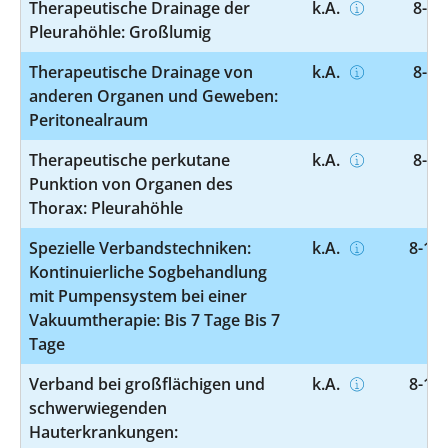
Therapeutische Drainage der
k.A.
8-14
Pleurahöhle: Großlumig
Therapeutische Drainage von
k.A.
8-14
anderen Organen und Geweben:
Peritonealraum
Therapeutische perkutane
k.A.
8-15
Punktion von Organen des
Thorax: Pleurahöhle
Spezielle Verbandstechniken:
k.A.
8-190
Kontinuierliche Sogbehandlung
mit Pumpensystem bei einer
Vakuumtherapie: Bis 7 Tage Bis 7
Tage
Verband bei großflächigen und
k.A.
8-191
schwerwiegenden
Hauterkrankungen: