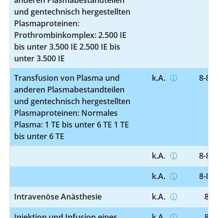
und gentechnisch hergestellten
Plasmaproteinen:
Prothrombinkomplex: 2.500 IE
bis unter 3.500 IE 2.500 IE bis
unter 3.500 IE
Transfusion von Plasma und
k.A.
8-812
anderen Plasmabestandteilen
und gentechnisch hergestellten
Plasmaproteinen: Normales
Plasma: 1 TE bis unter 6 TE 1 TE
bis unter 6 TE
k.A.
8-831
k.A.
8-831
Intravenöse Anästhesie
k.A.
8-9
Injektion und Infusion eines
k.A.
8-9