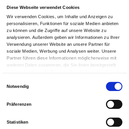
Native
k.A.
3-8
Diese Webseite verwendet Cookies
Magnetresonanztomographie
von Wirbelsäule und
Wir verwenden Cookies, um Inhalte und Anzeigen zu
Rückenmark
personalisieren, Funktionen für soziale Medien anbieten
zu können und die Zugriffe auf unsere Website zu
Magnetresonanztomographie
k.A.
3-8
analysieren. Außerdem geben wir Informationen zu Ihrer
des Schädels mit Kontrastmittel
Verwendung unserer Website an unsere Partner für
soziale Medien, Werbung und Analysen weiter. Unsere
Magnetresonanztomographie
k.A.
3-8
Partner führen diese Informationen möglicherweise mit
des Beckens mit Kontrastmittel
weiteren Daten zusammen, die Sie ihnen bereitgestellt
Andere
k.A.
3-8
haben oder die sie im Rahmen Ihrer Nutzung der Dienste
Magnetresonanztomographie
gesammelt haben.
Einwilligungsauswahl
mit Kontrastmittel
Notwendig
Exzision und Destruktion von
k.A.
5-01
erkranktem intrakraniellem
Präferenzen
Gewebe: Hirnhäute,
Tumorgewebe ohne Infiltration
Statistiken
von intrakraniellem Gewebe