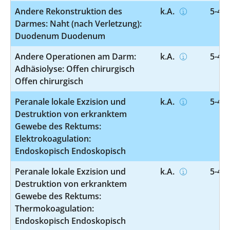
Andere Rekonstruktion des
k.A.
5-467
Darmes: Naht (nach Verletzung):
Duodenum Duodenum
Andere Operationen am Darm:
k.A.
5-469
Adhäsiolyse: Offen chirurgisch
Offen chirurgisch
Peranale lokale Exzision und
k.A.
5-482
Destruktion von erkranktem
Gewebe des Rektums:
Elektrokoagulation:
Endoskopisch Endoskopisch
Peranale lokale Exzision und
k.A.
5-482
Destruktion von erkranktem
Gewebe des Rektums:
Thermokoagulation:
Endoskopisch Endoskopisch