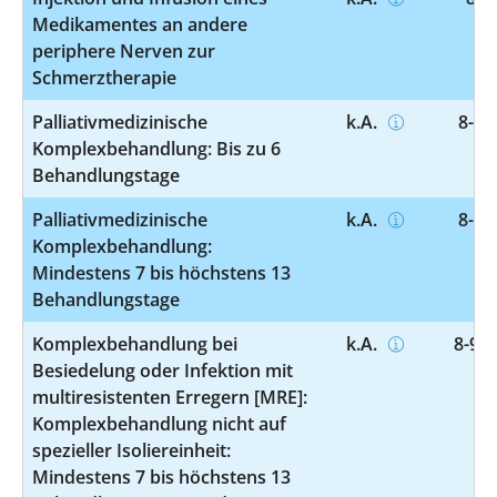
Medikamentes an andere
periphere Nerven zur
Schmerztherapie
Palliativmedizinische
k.A.
8-98
Komplexbehandlung: Bis zu 6
Behandlungstage
Palliativmedizinische
k.A.
8-98
Komplexbehandlung:
Mindestens 7 bis höchstens 13
Behandlungstage
Komplexbehandlung bei
k.A.
8-987
Besiedelung oder Infektion mit
multiresistenten Erregern [MRE]:
Komplexbehandlung nicht auf
spezieller Isoliereinheit:
Mindestens 7 bis höchstens 13