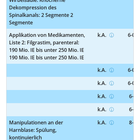
Dekompression des
Spinalkanals: 2 Segmente 2
Segmente
Applikation von Medikamenten,
k.A.
6-002
Liste 2: Filgrastim, parenteral:
190 Mio. IE bis unter 250 Mio. IE
190 Mio. IE bis unter 250 Mio. IE
k.A.
6-007
k.A.
6-00c
k.A.
6-00
k.A.
6-00
Manipulationen an der
k.A.
8-13
Harnblase: Spülung,
kontinuierlich