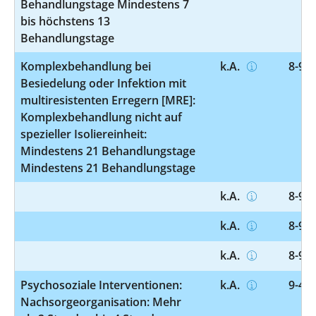
Behandlungstage Mindestens 7
bis höchstens 13
Behandlungstage
Komplexbehandlung bei
k.A.
8-987
Besiedelung oder Infektion mit
multiresistenten Erregern [MRE]:
Komplexbehandlung nicht auf
spezieller Isoliereinheit:
Mindestens 21 Behandlungstage
Mindestens 21 Behandlungstage
k.A.
8-98g
k.A.
8-98g
k.A.
8-98g
Psychosoziale Interventionen:
k.A.
9-401
Nachsorgeorganisation: Mehr