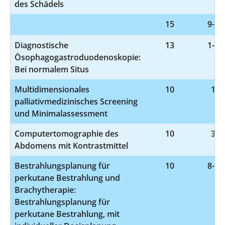
des Schädels
15
9-98
Diagnostische
13
1-63
Ösophagogastroduodenoskopie:
Bei normalem Situs
Multidimensionales
10
1-7
palliativmedizinisches Screening
und Minimalassessment
Computertomographie des
10
3-2
Abdomens mit Kontrastmittel
Bestrahlungsplanung für
10
8-52
perkutane Bestrahlung und
Brachytherapie:
Bestrahlungsplanung für
perkutane Bestrahlung, mit