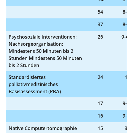
54
8-98
37
8-98
Psychosoziale Interventionen:
26
9-401
Nachsorgeorganisation:
Mindestens 50 Minuten bis 2
Stunden Mindestens 50 Minuten
bis 2 Stunden
Standardisiertes
24
1-7
palliativmedizinisches
Basisassessment (PBA)
17
9-98
16
9-98
Native Computertomographie
15
3-2