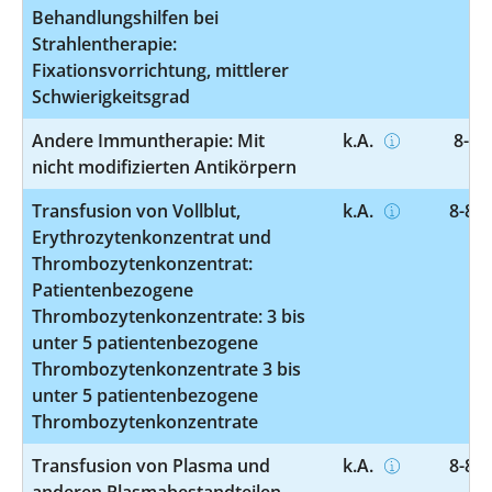
Behandlungshilfen bei
Strahlentherapie:
Fixationsvorrichtung, mittlerer
Schwierigkeitsgrad
Andere Immuntherapie: Mit
k.A.
8-54
nicht modifizierten Antikörpern
Transfusion von Vollblut,
k.A.
8-800
Erythrozytenkonzentrat und
Thrombozytenkonzentrat:
Patientenbezogene
Thrombozytenkonzentrate: 3 bis
unter 5 patientenbezogene
Thrombozytenkonzentrate 3 bis
unter 5 patientenbezogene
Thrombozytenkonzentrate
Transfusion von Plasma und
k.A.
8-812
anderen Plasmabestandteilen