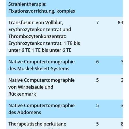
Strahlentherapie:
Fixationsvorrichtung, komplex
Transfusion von Vollblut,
7
8-800
Erythrozytenkonzentrat und
Thrombozytenkonzentrat:
Erythrozytenkonzentrat: 1 TE bis
unter 6 TE 1 TE bis unter 6 TE
Native Computertomographie
6
3-2
des Muskel-Skelett-Systems
Native Computertomographie
5
3-2
von Wirbelsäule und
Rückenmark
Native Computertomographie
5
3-2
des Abdomens
Therapeutische perkutane
5
8-1