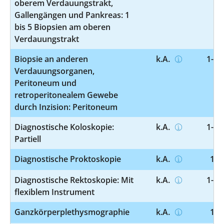
oberem Verdauungstrakt,
Gallengängen und Pankreas: 1
bis 5 Biopsien am oberen
Verdauungstrakt
Biopsie an anderen
k.A.
1-55
Verdauungsorganen,
Peritoneum und
retroperitonealem Gewebe
durch Inzision: Peritoneum
Diagnostische Koloskopie:
k.A.
1-65
Partiell
Diagnostische Proktoskopie
k.A.
1-6
Diagnostische Rektoskopie: Mit
k.A.
1-65
flexiblem Instrument
Ganzkörperplethysmographie
k.A.
1-7