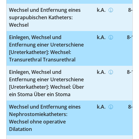
Wechsel und Entfernung eines
k.A.
8-13
suprapubischen Katheters:
Wechsel
Einlegen, Wechsel und
k.A.
8-137
Entfernung einer Ureterschiene
[Ureterkatheter]: Wechsel:
Transurethral Transurethral
Einlegen, Wechsel und
k.A.
8-137
Entfernung einer Ureterschiene
[Ureterkatheter]: Wechsel: Über
ein Stoma Über ein Stoma
Wechsel und Entfernung eines
k.A.
8-13
Nephrostomiekatheters:
Wechsel ohne operative
Dilatation