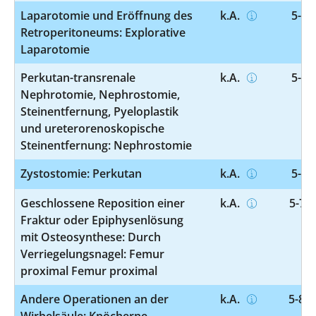
Laparotomie und Eröffnung des
k.A.
5-54
Retroperitoneums: Explorative
Laparotomie
Perkutan-transrenale
k.A.
5-55
Nephrotomie, Nephrostomie,
Steinentfernung, Pyeloplastik
und ureterorenoskopische
Steinentfernung: Nephrostomie
Zystostomie: Perkutan
k.A.
5-57
Geschlossene Reposition einer
k.A.
5-790
Fraktur oder Epiphysenlösung
mit Osteosynthese: Durch
Verriegelungsnagel: Femur
proximal Femur proximal
Andere Operationen an der
k.A.
5-839
Wirbelsäule: Knöcherne