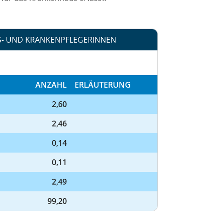
S- UND KRANKENPFLEGERINNEN
ANZAHL
ERLÄUTERUNG
2,60
2,46
0,14
0,11
2,49
99,20