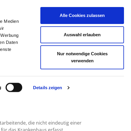
Alle Cookies zulassen
le Medien
TELLENBÖRSE
KONTAKT
IHRE MEINUNG
ir
Auswahl erlauben
, Werbung
ren Daten
ienste
Nur notwendige Cookies
TRAUBING GMBH
verwenden
g
Details zeigen
arbeitende, die nicht eindeutig einer
für das Krankenhaus erfasst.