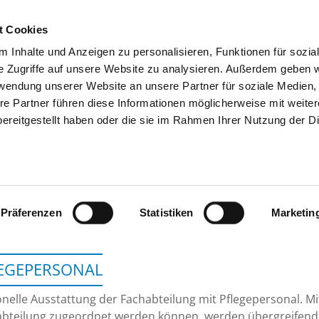
t Cookies
 Inhalte und Anzeigen zu personalisieren, Funktionen für sozia
SUCHEN
TIPPS & HILFE
DAS DKV
S
e Zugriffe auf unsere Website zu analysieren. Außerdem geben w
rwendung unserer Website an unsere Partner für soziale Medien
re Partner führen diese Informationen möglicherweise mit weite
ereitgestellt haben oder die sie im Rahmen Ihrer Nutzung der D
KLINIKUM ST. ELISABETH S
Präferenzen
Statistiken
Marketin
EGEPERSONAL
nelle Ausstattung der Fachabteilung mit Pflegepersonal. Mit
bteilung zugeordnet werden können, werden übergreifend 