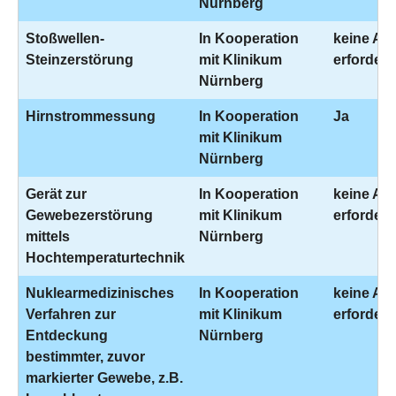
Nürnberg
Stoßwellen-
In Kooperation
keine An
Steinzerstörung
mit Klinikum
erforderl
Nürnberg
Hirnstrommessung
In Kooperation
Ja
mit Klinikum
Nürnberg
Gerät zur
In Kooperation
keine An
Gewebezerstörung
mit Klinikum
erforderl
mittels
Nürnberg
Hochtemperaturtechnik
Nuklearmedizinisches
In Kooperation
keine An
Verfahren zur
mit Klinikum
erforderl
Entdeckung
Nürnberg
bestimmter, zuvor
markierter Gewebe, z.B.