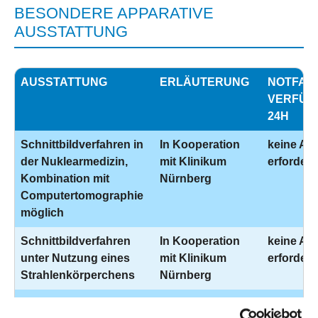
BESONDERE APPARATIVE
AUSSTATTUNG
AUSSTATTUNG
ERLÄUTERUNG
NOTFALL
VERFÜG
24H
Schnittbildverfahren in
In Kooperation
keine An
der Nuklearmedizin,
mit Klinikum
erforderl
Kombination mit
Nürnberg
Computertomographie
möglich
Schnittbildverfahren
In Kooperation
keine An
unter Nutzung eines
mit Klinikum
erforderl
Strahlenkörperchens
Nürnberg
Gerät zur
Herzkatheterlabor
Ja