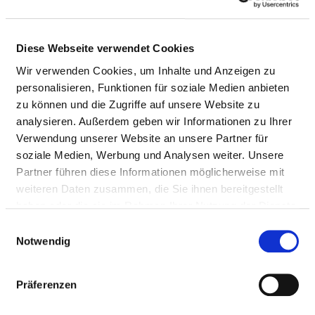
Gefäßdarstellung
KNL-Lauf
Gerät zur Darstellung
Herzkatheterlabor
Ja
der linken Herzkammer
KNL-Lauf
Diese Webseite verwendet Cookies
und der
Wir verwenden Cookies, um Inhalte und Anzeigen zu
Herzkranzgefäße
personalisieren, Funktionen für soziale Medien anbieten
zu können und die Zugriffe auf unsere Website zu
Messplatz zur Messung
keine An
analysieren. Außerdem geben wir Informationen zu Ihrer
feinster elektrischer
erforderl
Verwendung unserer Website an unsere Partner für
Potentiale im
soziale Medien, Werbung und Analysen weiter. Unsere
Nervensystem, die
Partner führen diese Informationen möglicherweise mit
durch eine Anregung
weiteren Daten zusammen, die Sie ihnen bereitgestellt
eines der fünf Sinne
haben oder die sie im Rahmen Ihrer Nutzung der Dienste
hervorgerufen wurden
gesammelt haben.
Einwilligungsauswahl
Schichtbildverfahren
Ja
Notwendig
im Querschnitt mittels
Röntgenstrahlen
Präferenzen
Gerät zur
In Kooperation
keine An