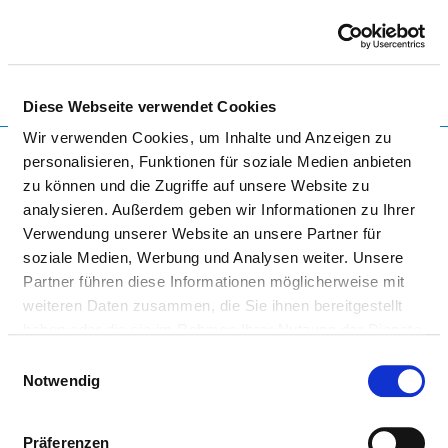
Togg
Diese Webseite verwendet Cookies
Wir verwenden Cookies, um Inhalte und Anzeigen zu
Startseite der Fachabteilung
personalisieren, Funktionen für soziale Medien anbieten
zu können und die Zugriffe auf unsere Website zu
analysieren. Außerdem geben wir Informationen zu Ihrer
KLINIKUM GARMISCH-
Verwendung unserer Website an unsere Partner für
PARTENKIRCHEN -
soziale Medien, Werbung und Analysen weiter. Unsere
Partner führen diese Informationen möglicherweise mit
HAUPTHAUS
weiteren Daten zusammen, die Sie ihnen bereitgestellt
haben oder die sie im Rahmen Ihrer Nutzung der Dienste
gesammelt haben.
Einwilligungsauswahl
Notwendig
Präferenzen