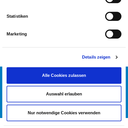
PATHOLOGIE
Statistiken
ÄRZTLICHE FACHEXPERTISE
Marketing
Pathologie (AQ46)
Details zeigen
Alle Cookies zulassen
KONTAKT
IMPRESSUM
DATENSCHUTZ
Auswahl erlauben
DKTIG
© DEUTSCHES KRANKENHAUS VERZEICHNIS 2026
Nur notwendige Cookies verwenden