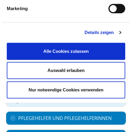
BERUFSGRUPPE
ANZAHL
ERLÄUTERUNG
Marketing
Anzahl (gesamt)
15,15
Personal mit direktem
12,91
Beschäftigungsverhältnis
Details zeigen
Personal ohne direktes
2,24
Beschäftigungsverhältnis
Alle Cookies zulassen
Personal in der
0,00
ambulanten Versorgung
Auswahl erlauben
Personal in der
15,15
stationären Versorgung
Nur notwendige Cookies verwenden
Fall je Anzahl
69,64
PFLEGEHELFER UND PFLEGEHELFERINNEN