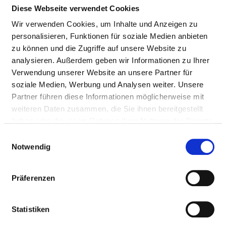
Diese Webseite verwendet Cookies
Ärzte & Ärztinnen
Wir verwenden Cookies, um Inhalte und Anzeigen zu
Therapeutisches Personal
personalisieren, Funktionen für soziale Medien anbieten
zu können und die Zugriffe auf unsere Website zu
analysieren. Außerdem geben wir Informationen zu Ihrer
PFLEGEPERSONAL
Verwendung unserer Website an unsere Partner für
soziale Medien, Werbung und Analysen weiter. Unsere
Personelle Ausstattung der Fachabteilung mit
Partner führen diese Informationen möglicherweise mit
Pflegepersonal. Mitarbeitende, die nicht eindeutig
weiteren Daten zusammen, die Sie ihnen bereitgestellt
einer Fachabteilung zugeordnet werden können,
haben oder die sie im Rahmen Ihrer Nutzung der Dienste
werden übergreifend für das Krankenhaus erfasst.
gesammelt haben.
Einwilligungsauswahl
Notwendig
GESUNDHEITS- UND KRANKENPFLEGER UND
Präferenzen
GESUNDHEITS- UND KRANKENPFLEGERINNEN
Mit Fachabteilungszuordnung
Statistiken