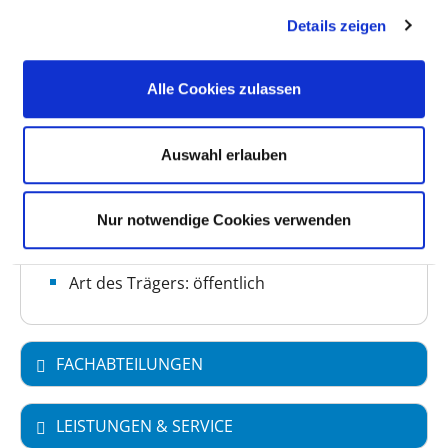
Details zeigen
Anzahl Betten: 163
Anzahl der Fachabteilungen: 5
Alle Cookies zulassen
Vollstationäre Fallzahl: 1.500
Teilstationäre Fallzahl: 175
Auswahl erlauben
Ambulante Fallzahl: 4.835
Nur notwendige Cookies verwenden
Krankenhausträger: Krankenhaus GmbH
Landkreis Weilheim-Schongau
Art des Trägers: öffentlich
FACHABTEILUNGEN
LEISTUNGEN & SERVICE