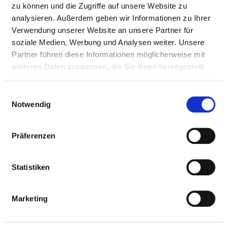
zu können und die Zugriffe auf unsere Website zu
analysieren. Außerdem geben wir Informationen zu Ihrer
Verwendung unserer Website an unsere Partner für
soziale Medien, Werbung und Analysen weiter. Unsere
Partner führen diese Informationen möglicherweise mit
weiteren Daten zusammen, die Sie ihnen bereitgestellt
haben oder die sie im Rahmen Ihrer Nutzung der Dienste
Marie-Eberth-Straße 6
gesammelt haben.
86956 Schongau
Einwilligungsauswahl
Notwendig
Tel.:
08861-2150
Mail:
ed.sw-hbmg-hk@ofni
Präferenzen
Anfahrt
Statistiken
https://sogesund.care/
Marketing
BASIS-INFOS