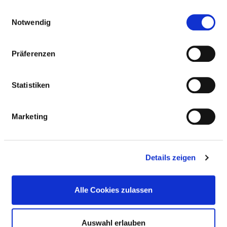
Medizinische Leistungen
gesammelt haben.
Einwilligungsauswahl
Medizinisch-pflegerische Leistungen
Notwendig
SERVICE & AUSSTATTUNG
Präferenzen
Statistiken
BETTEN
Marketing
Ein-Bett-Zimmer mit eigener Nasszelle
Zwei-Bett-Zimmer mit eigener Nasszelle
Details zeigen
Alle Cookies zulassen
HILFE & SERVICE
Auswahl erlauben