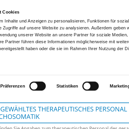
t Cookies
 Inhalte und Anzeigen zu personalisieren, Funktionen für sozia
SUCHEN
TIPPS & HILFE
DAS DKV
S
e Zugriffe auf unsere Website zu analysieren. Außerdem geben w
rwendung unserer Website an unsere Partner für soziale Medien
re Partner führen diese Informationen möglicherweise mit weite
ereitgestellt haben oder die sie im Rahmen Ihrer Nutzung der D
REMS-MURR-KLINIKUM 
Präferenzen
Statistiken
Marketin
GEWÄHLTES THERAPEUTISCHES PERSONAL 
YCHOSOMATIK
finden Sie Angaben zum therapeutischen Personal des ge