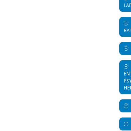
LA
RA
EN
PS
HE