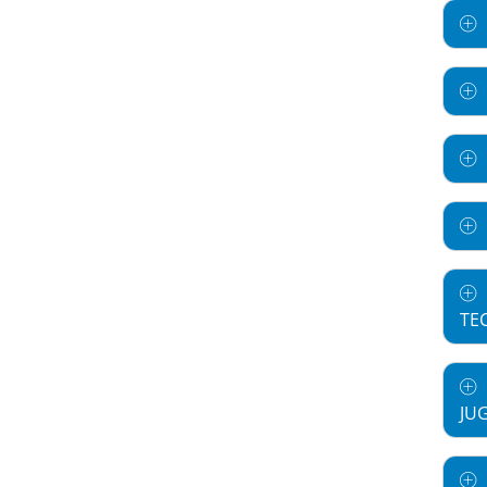
TE
JU