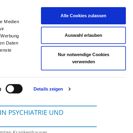
Alle Cookies zulassen
le Medien
TELLENBÖRSE
KONTAKT
IHRE MEINUNG
ir
Auswahl erlauben
, Werbung
ren Daten
ienste
Nur notwendige Cookies
WINNENDEN
verwenden
g
Details zeigen
IN PSYCHIATRIE UND
samten Krankenhauses.