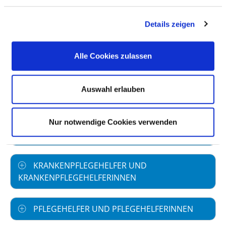
Wochenarbeitszeit
Details zeigen
GESUNDHEITS- UND
KINDERKRANKENPFLEGER UND GESUNDHEITS-
Alle Cookies zulassen
UND KINDERKRANKENPFLEGERINNEN
Auswahl erlauben
ALTENPFLEGER UND ALTENPFLEGERINNEN
PFLEGEASSISTENTEN UND
Nur notwendige Cookies verwenden
PFLEGEASSISTENTINNEN
KRANKENPFLEGEHELFER UND
KRANKENPFLEGEHELFERINNEN
PFLEGEHELFER UND PFLEGEHELFERINNEN