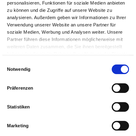
GESUNDHEITS- UND KRANKENPFLEGERINNEN
personalisieren, Funktionen für soziale Medien anbieten
zu können und die Zugriffe auf unsere Website zu
Mit und ohne Fachabteilungszuordnung
analysieren. Außerdem geben wir Informationen zu Ihrer
Verwendung unserer Website an unsere Partner für
BERUFSGRUPPE
ANZAHL
ERLÄUTERUNG
soziale Medien, Werbung und Analysen weiter. Unsere
Partner führen diese Informationen möglicherweise mit
Anzahl (gesamt)
2,59
weiteren Daten zusammen, die Sie ihnen bereitgestellt
Personal mit direktem
2,59
haben oder die sie im Rahmen Ihrer Nutzung der Dienste
Beschäftigungsverhältnis
gesammelt haben.
Einwilligungsauswahl
Notwendig
Personal ohne direktes
0,00
Beschäftigungsverhältnis
Präferenzen
Personal in der
0,00
ambulanten Versorgung
Statistiken
Personal in der
2,59
stationären Versorgung
Marketing
maßgebliche tarifliche
39