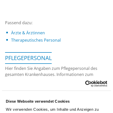
Passend dazu:
Ärzte & Ärztinnen
Therapeutisches Personal
PFLEGEPERSONAL
Hier finden Sie Angaben zum Pflegepersonal des
gesamten Krankenhauses. Informationen zum
Personal der einzelnen Fachabteilungen finden Sie
auf den Fachabteilungsseiten.
Diese Webseite verwendet Cookies
GESUNDHEITS- UND KRANKENPFLEGER UND
Wir verwenden Cookies, um Inhalte und Anzeigen zu