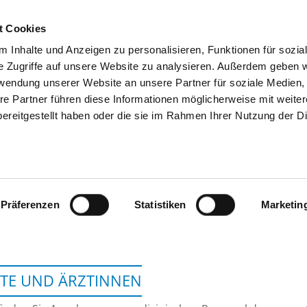
t Cookies
 Inhalte und Anzeigen zu personalisieren, Funktionen für sozia
SUCHEN
TIPPS & HILFE
DAS DKV
S
e Zugriffe auf unsere Website zu analysieren. Außerdem geben w
rwendung unserer Website an unsere Partner für soziale Medien
re Partner führen diese Informationen möglicherweise mit weite
ereitgestellt haben oder die sie im Rahmen Ihrer Nutzung der D
KLINIKUM ST. GEORG GGMBH - V
PSYCHIATRIE - STANDORT GRÜNAU,
Präferenzen
Statistiken
Marketin
TE UND ÄRZTINNEN