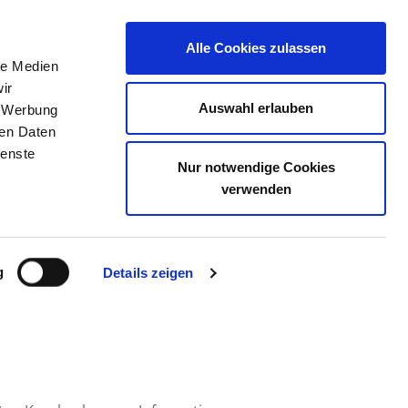
Alle Cookies zulassen
le Medien
TELLENBÖRSE
KONTAKT
IHRE MEINUNG
ir
Auswahl erlauben
, Werbung
ren Daten
ienste
Nur notwendige Cookies
ERBUND GEMEINDENAHE
verwenden
 KARLSRUHER STR. 54
g
Details zeigen