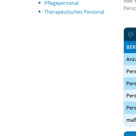
Hier 
Pflegepersonal
Perso
Therapeutisches Personal
BER
Anz
Pers
Pers
Per
Pers
maßg