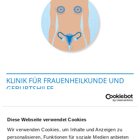
KLINIK FÜR FRAUENHEILKUNDE UND
GEBURTSHILFE
August-Bebel-Straße 55a
39288 Burg
Diese Webseite verwendet Cookies
Tel.:
03921-96-1401
Wir verwenden Cookies, um Inhalte und Anzeigen zu
Fax: 03921-96-1430
personalisieren, Funktionen für soziale Medien anbieten