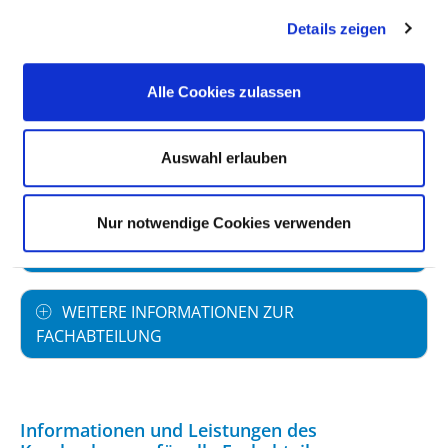
Zusätzlich wurden 91 Hybrid-DRG-Fälle
erbracht: N05N 29 N07N 11 N25N 51
Details zeigen
Alle Cookies zulassen
PERSONELLE AUSSTATTUNG
Auswahl erlauben
FACHEXPERTISE UND WEITERBILDUNG
Nur notwendige Cookies verwenden
MEDIZINISCHES LEISTUNGSANGEBOT MIT
FALLZAHLEN
WEITERE INFORMATIONEN ZUR
FACHABTEILUNG
Informationen und Leistungen des