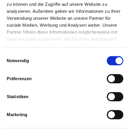
Mail:
ed.tiehdnuseg-soileh@rethciR.negreuJ-snaH
zu können und die Zugriffe auf unsere Website zu
Mit Notfallambulanz
analysieren. Außerdem geben wir Informationen zu Ihrer
Verwendung unserer Website an unsere Partner für
Anfahrt
soziale Medien, Werbung und Analysen weiter. Unsere
http://www.helios-kliniken.de/burg
Partner führen diese Informationen möglicherweise mit
weiteren Daten zusammen, die Sie ihnen bereitgestellt
haben oder die sie im Rahmen Ihrer Nutzung der Dienste
Ärztliche Leitung
gesammelt haben.
Einwilligungsauswahl
Dr. med. Hans-Jürgen Richter (Chefarzt)
Notwendig
Präferenzen
Informationen und Leistungen der
Fachabteilung
Statistiken
FALLZAHLEN
Marketing
Vollstationäre Fallzahl: 1.176