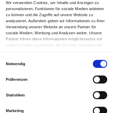
Wir verwenden Cookies, um Inhalte und Anzeigen zu
personalisieren, Funktionen für soziale Medien anbieten
zu können und die Zugriffe auf unsere Website zu
analysieren. Außerdem geben wir Informationen zu Ihrer
Verwendung unserer Website an unsere Partner für
soziale Medien, Werbung und Analysen weiter. Unsere
Partner führen diese Informationen möglicherweise mit
weiteren Daten zusammen, die Sie ihnen bereitgestellt
Sandhufe 2
haben oder die sie im Rahmen Ihrer Nutzung der Dienste
18311 Ribnitz-Damgarten
gesammelt haben.
Einwilligungsauswahl
Notwendig
Tel.:
03821-700-0
Mail:
ed.nekinilk-neddob@ofni
Präferenzen
Anfahrt
http://www-bodden-kliniken.de
Statistiken
Marketing