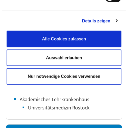
BASIS-INFOS
Anzahl Betten: 154
Details zeigen
Anzahl der Fachabteilungen: 6
Alle Cookies zulassen
Vollstationäre Fallzahl: 6.472
Ambulante Fallzahl: 8.283
Auswahl erlauben
Krankenhausträger: Landkreis
Vorpommern-Rügen
Nur notwendige Cookies verwenden
Art des Trägers: öffentlich
Akademisches Lehrkrankenhaus
Universitätsmedizin Rostock