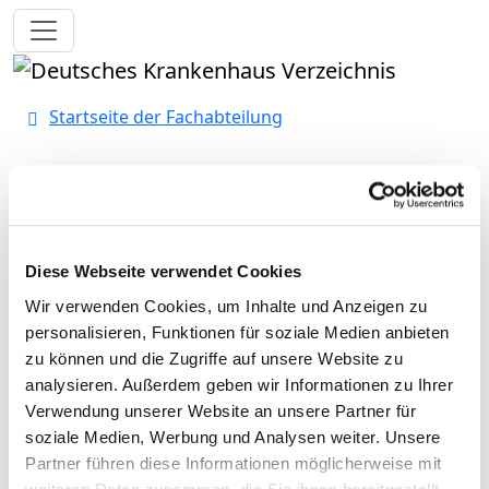
Toggle navigation
Startseite der Fachabteilung
Universitätsklinikum Köln
Diese Webseite verwendet Cookies
Passend dazu:
Wir verwenden Cookies, um Inhalte und Anzeigen zu
Ärzte & Ärztinnen
personalisieren, Funktionen für soziale Medien anbieten
zu können und die Zugriffe auf unsere Website zu
Pflegepersonal
analysieren. Außerdem geben wir Informationen zu Ihrer
Personelle Ausstattung der Fachabteilung mit
Verwendung unserer Website an unsere Partner für
Pflegepersonal. Mitarbeitende, die nicht eindeutig einer
soziale Medien, Werbung und Analysen weiter. Unsere
Fachabteilung zugeordnet werden können, werden
Partner führen diese Informationen möglicherweise mit