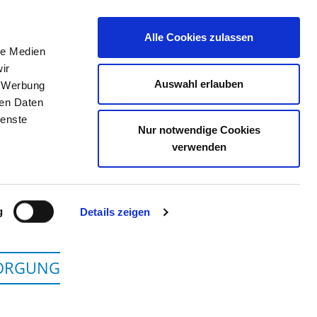
Alle Cookies zulassen
le Medien
TELLENBÖRSE
KONTAKT
IHRE MEINUNG
ir
Auswahl erlauben
, Werbung
ren Daten
ienste
Nur notwendige Cookies
AR - STAMMGELÄNDE
verwenden
g
Details zeigen
SORGUNG