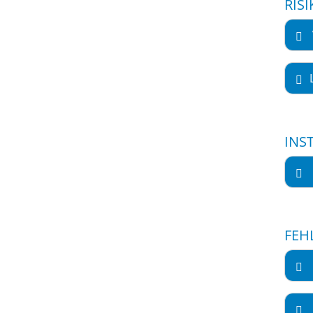
RIS
INS
FEH