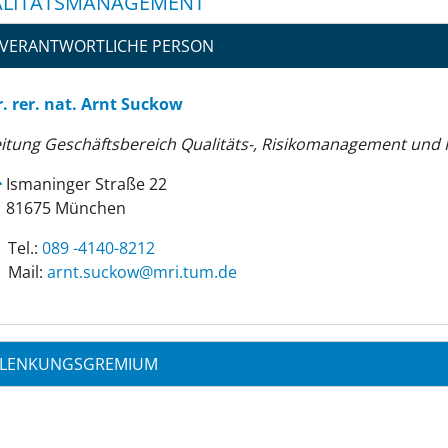
LITÄTSMANAGEMENT
VERANTWORTLICHE PERSON
. rer. nat. Arnt Suckow
itung Geschäftsbereich Qualitäts-, Risikomanagement und 
Ismaninger Straße 22
81675 München
Tel.:
089 -4140-8212
Mail:
ed.mut.irm@wokcus.tnra
LENKUNGSGREMIUM