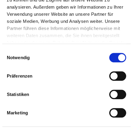
analysieren. Außerdem geben wir Informationen zu Ihrer
Ärzte & Ärztinnen
Verwendung unserer Website an unsere Partner für
soziale Medien, Werbung und Analysen weiter. Unsere
Partner führen diese Informationen möglicherweise mit
PFLEGEPERSONAL
weiteren Daten zusammen, die Sie ihnen bereitgestellt
haben oder die sie im Rahmen Ihrer Nutzung der Dienste
Personelle Ausstattung der Fachabteilung mit
gesammelt haben.
Pflegepersonal. Mitarbeitende, die nicht eindeutig
Einwilligungsauswahl
Notwendig
einer Fachabteilung zugeordnet werden können,
werden übergreifend für das Krankenhaus erfasst.
Präferenzen
GESUNDHEITS- UND KRANKENPFLEGER UND
Statistiken
GESUNDHEITS- UND KRANKENPFLEGERINNEN
Mit Fachabteilungszuordnung
Marketing
BERUFSGRUPPE
ANZAHL
ERLÄUTERUNG