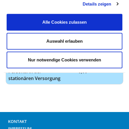
Anzahl (gesamt)
0,00
Details zeigen
Personal mit direktem
0,00
Alle Cookies zulassen
Beschäftigungsverhältnis
Personal ohne direktes
0,00
Beschäftigungsverhältnis
Auswahl erlauben
Personal in der
0,00
ambulanten Versorgung
Nur notwendige Cookies verwenden
Personal in der
0,00
stationären Versorgung
KONTAKT
IMPRESSUM