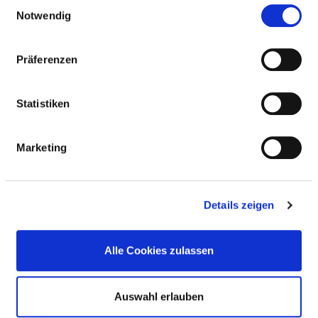
Einwilligungsauswahl
Kommentar:
Notwendig
Angebotene
Leistung:
Präferenzen
AM08
Statistiken
Ambulanzarzt/-
Notfallambulanz (24h)
ärztin:
(AM08)
Marketing
Kommentar:
Angebotene
Leistung:
Details zeigen
AM07
Alle Cookies zulassen
Ambulanzarzt/-
Privatambulanz (AM07)
ärztin:
Auswahl erlauben
Kommentar: