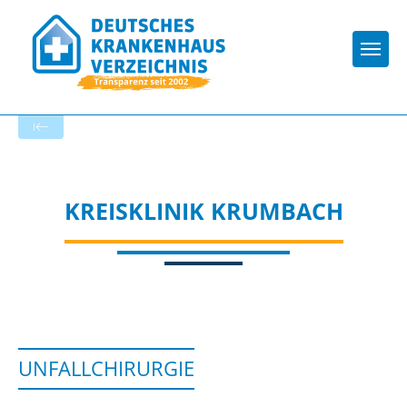
Togg
Startseite der Fachabteilung
KREISKLINIK KRUMBACH
UNFALLCHIRURGIE