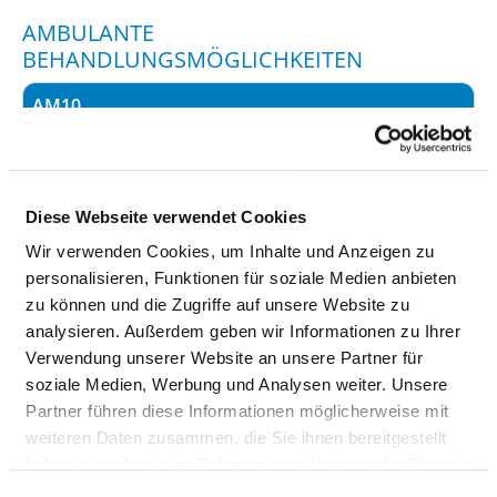
AMBULANTE
BEHANDLUNGSMÖGLICHKEITEN
AM10
Ambulanzarzt/-
Medizinisches
ärztin:
Versorgungszentrum nach
§ 95 SGB V (AM10)
Diese Webseite verwendet Cookies
Kommentar:
Wir verwenden Cookies, um Inhalte und Anzeigen zu
personalisieren, Funktionen für soziale Medien anbieten
Angebotene
zu können und die Zugriffe auf unsere Website zu
Leistung:
analysieren. Außerdem geben wir Informationen zu Ihrer
Verwendung unserer Website an unsere Partner für
AM11
soziale Medien, Werbung und Analysen weiter. Unsere
Ambulanzarzt/-
Vor- und nachstationäre
Partner führen diese Informationen möglicherweise mit
ärztin:
Leistungen nach § 115a
weiteren Daten zusammen, die Sie ihnen bereitgestellt
SGB V (AM11)
haben oder die sie im Rahmen Ihrer Nutzung der Dienste
gesammelt haben.