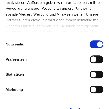
Mit Notfallambulanz
analysieren. Außerdem geben wir Informationen zu Ihrer
Anfahrt
Verwendung unserer Website an unsere Partner für
soziale Medien, Werbung und Analysen weiter. Unsere
https://www.helios-gesundheit.de/kliniken/pirna/un...
Partner führen diese Informationen möglicherweise mit
weiteren Daten zusammen, die Sie ihnen bereitgestellt
haben oder die sie im Rahmen Ihrer Nutzung der Dienste
gesammelt haben.
Einwilligungsauswahl
Ärztliche Leitung
Notwendig
Daniel Stadthaus (Chefarzt)
Präferenzen
Informationen und Leistungen der
Fachabteilung
Statistiken
FALLZAHLEN
Marketing
Vollstationäre Fallzahl: 1.024