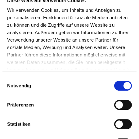
Diese Webseite verwendet Cookies
Wir verwenden Cookies, um Inhalte und Anzeigen zu
Pflegepersonal
personalisieren, Funktionen für soziale Medien anbieten
zu können und die Zugriffe auf unsere Website zu
ÄRZTE UND ÄRZTINNEN
analysieren. Außerdem geben wir Informationen zu Ihrer
Verwendung unserer Website an unsere Partner für
Personelle Ausstattung der Fachabteilung mit
soziale Medien, Werbung und Analysen weiter. Unsere
Ärztinnen und Ärzten. Mitarbeitende, die nicht
Partner führen diese Informationen möglicherweise mit
eindeutig einer Fachabteilung zugeordnet werden
weiteren Daten zusammen, die Sie ihnen bereitgestellt
können, werden übergreifend für das Krankenhaus
haben oder die sie im Rahmen Ihrer Nutzung der Dienste
erfasst.
gesammelt haben.
Einwilligungsauswahl
Notwendig
ÄRZTE UND ÄRZTINNEN INSGESAMT (OHNE
Präferenzen
BELEGÄRZTE) IN VOLLKRÄFTEN
BERUFSGRUPPE
ANZAHL
ERLÄUTERUNG
Statistiken
Anzahl (gesamt)
22,93