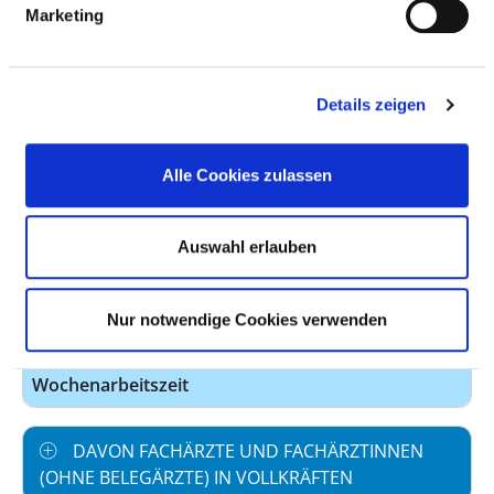
Marketing
Personal mit direktem
22,93
Beschäftigungsverhältnis
Personal ohne direktes
0,00
Details zeigen
Beschäftigungsverhältnis
Personal in der
0,00
Alle Cookies zulassen
ambulanten Versorgung
Personal in der
22,93
Auswahl erlauben
stationären Versorgung
Fall je Anzahl
0,00
Nur notwendige Cookies verwenden
maßgebliche tarifliche
42,0
Wochenarbeitszeit
DAVON FACHÄRZTE UND FACHÄRZTINNEN
(OHNE BELEGÄRZTE) IN VOLLKRÄFTEN