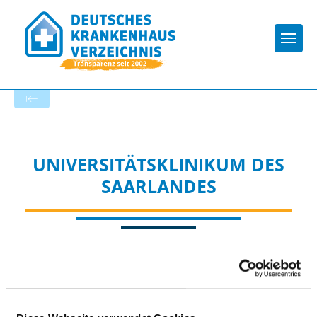
Togg
Startseite der Fachabteilung
UNIVERSITÄTSKLINIKUM DES
SAARLANDES
Passend dazu: