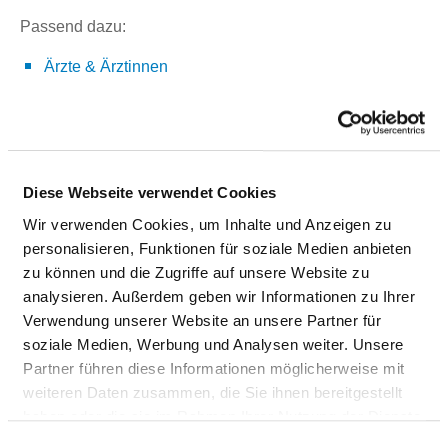
Passend dazu:
Ärzte & Ärztinnen
PFLEGEPERSONAL
Personelle Ausstattung der Fachabteilung mit
Diese Webseite verwendet Cookies
Pflegepersonal. Mitarbeitende, die nicht eindeutig einer
Wir verwenden Cookies, um Inhalte und Anzeigen zu
Fachabteilung zugeordnet werden können, werden
personalisieren, Funktionen für soziale Medien anbieten
übergreifend für das Krankenhaus erfasst.
zu können und die Zugriffe auf unsere Website zu
analysieren. Außerdem geben wir Informationen zu Ihrer
Verwendung unserer Website an unsere Partner für
GESUNDHEITS- UND KRANKENPFLEGER
soziale Medien, Werbung und Analysen weiter. Unsere
UND GESUNDHEITS- UND
Partner führen diese Informationen möglicherweise mit
KRANKENPFLEGERINNEN
weiteren Daten zusammen, die Sie ihnen bereitgestellt
haben oder die sie im Rahmen Ihrer Nutzung der Dienste
Mit Fachabteilungszuordnung
gesammelt haben.
Einwilligungsauswahl