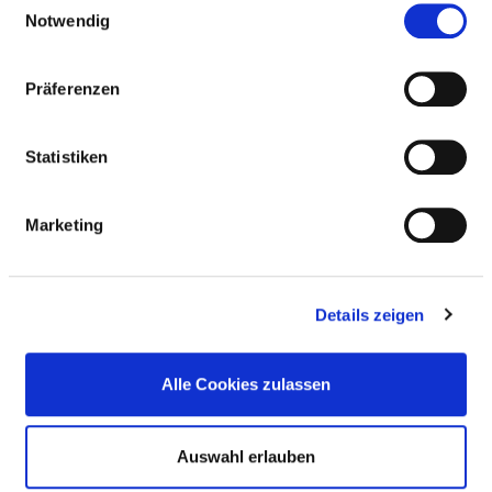
Notwendig
BERUFSGRUPPE
ANZAHL
ERLÄUTERUN
Anzahl (gesamt)
0,50
Präferenzen
Personal mit direktem
0,50
Beschäftigungsverhältnis
Statistiken
Personal ohne direktes
0,00
Beschäftigungsverhältnis
Marketing
Personal in der
0,00
ambulanten Versorgung
Details zeigen
Personal in der
0,50
stationären Versorgung
Alle Cookies zulassen
Fall je Anzahl
34,00
Auswahl erlauben
GESUNDHEITS- UND