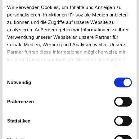
Das DKV
Über das DKV
Wir verwenden Cookies, um Inhalte und Anzeigen zu
Darstellung der Qualität
personalisieren, Funktionen für soziale Medien anbieten
Die DKTIG
zu können und die Zugriffe auf unsere Website zu
Stellenbörse
Kontakt
analysieren. Außerdem geben wir Informationen zu Ihrer
Ihre Meinung
Verwendung unserer Website an unsere Partner für
soziale Medien, Werbung und Analysen weiter. Unsere
Partner führen diese Informationen möglicherweise mit
weiteren Daten zusammen, die Sie ihnen bereitgestellt
Startseite der Fachabteilung
haben oder die sie im Rahmen Ihrer Nutzung der Dienste
Kreiskrankenhaus des
gesammelt haben.
Einwilligungsauswahl
Notwendig
Vogelsbergkreises in Alsfeld
GmbH
Präferenzen
Hals-, Nasen-, Ohrenheilkunde
Statistiken
Ambulante Operationen