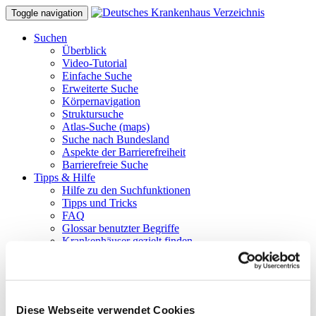
Toggle navigation
Suchen
Überblick
Video-Tutorial
Einfache Suche
Erweiterte Suche
Körpernavigation
Struktursuche
Atlas-Suche (maps)
Suche nach Bundesland
Aspekte der Barrierefreiheit
Barrierefreie Suche
Tipps & Hilfe
Hilfe zu den Suchfunktionen
Tipps und Tricks
FAQ
Glossar benutzter Begriffe
Krankenhäuser gezielt finden
Suchergebnisse filtern
Merken und Vergleichen
Barrierefreie Suche
Hinweise für Einweiser
Tipps zur Stellenbörse
Diese Webseite verwendet Cookies