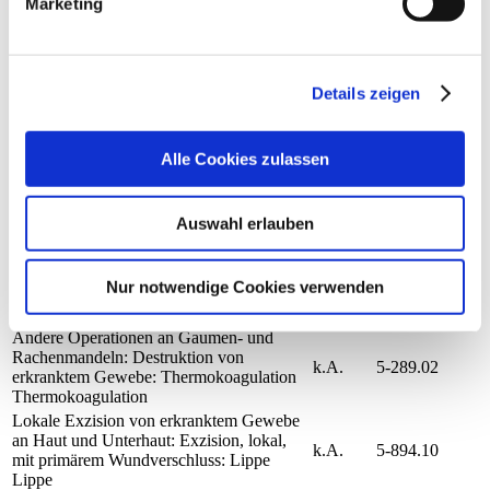
Marketing
OPS-
Leistung
Fallzahl
Info
Schlüssel
Adenotomie (ohne Tonsillektomie):
10
5-285.0
Primäreingriff
Details zeigen
Parazentese [Myringotomie]: Ohne Legen
9
5-200.4
einer Paukendrainage
Parazentese [Myringotomie]: Mit Einlegen
k.A.
5-200.5
Alle Cookies zulassen
einer Paukendrainage
Andere Exzision an Haut und Unterhaut
k.A.
5-899
Reposition einer Nasenfraktur: Offen,
k.A.
5-216.1
Auswahl erlauben
endonasal
Exzision und Destruktion von erkranktem
Gewebe des äußeren Ohres: Exzision an
k.A.
5-181.1
Nur notwendige Cookies verwenden
der Ohrmuschel, histographisch
kontrolliert (mikrographische Chirurgie)
Andere Operationen an Gaumen- und
Rachenmandeln: Destruktion von
k.A.
5-289.02
erkranktem Gewebe: Thermokoagulation
Thermokoagulation
Lokale Exzision von erkranktem Gewebe
an Haut und Unterhaut: Exzision, lokal,
k.A.
5-894.10
mit primärem Wundverschluss: Lippe
Lippe