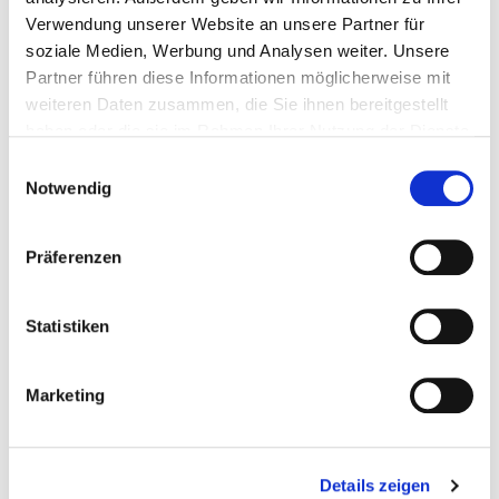
Verwendung unserer Website an unsere Partner für
soziale Medien, Werbung und Analysen weiter. Unsere
Partner führen diese Informationen möglicherweise mit
weiteren Daten zusammen, die Sie ihnen bereitgestellt
Herzog-Heinrich Strasse 22
haben oder die sie im Rahmen Ihrer Nutzung der Dienste
80336 München
gesammelt haben.
Einwilligungsauswahl
Notwendig
Tel.:
089-2154321-0
Mail:
ed.murtnez-tvm@ofni
Präferenzen
Anfahrt
https://www.mvt-zentrum.de/
Statistiken
Basis-Infos
Marketing
Anzahl Betten: 20
Anzahl der Fachabteilungen: 1
Teilstationäre Fallzahl: 186
Details zeigen