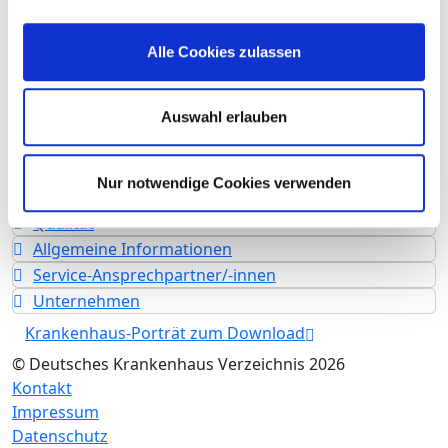
Fallzahl der stationsäquivalenten
psychiatrischen Behandlung (StäB): 1.608
Alle Cookies zulassen
Krankenhausträger: Marion von Tessin
Memory-Zentrum gGmbH
Art des Trägers: freigemeinnützig
Auswahl erlauben
Fachabteilungen
Nur notwendige Cookies verwenden
Leistungen & Service
Qualität
Allgemeine Informationen
Service-Ansprechpartner/-innen
Unternehmen
Krankenhaus-Porträt zum Download
© Deutsches Krankenhaus Verzeichnis 2026
Kontakt
Impressum
Datenschutz