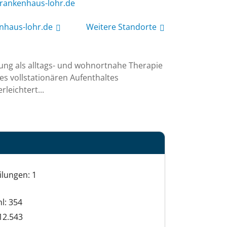
rkskrizeb@eesnesor
nhaus-lohr.de
Weitere Standorte
ung als alltags- und wohnortnahe Therapie 
s vollstationären Aufenthaltes 
leichtert...
ilungen: 1
hl: 354
12.543