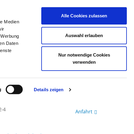
Alle Cookies zulassen
le Medien
TELLENBÖRSE
KONTAKT
IHRE MEINUNG
ir
Auswahl erlauben
, Werbung
ren Daten
ienste
SENSEE ASCHAFFENBURG
Nur notwendige Cookies
verwenden
g
Details zeigen
2-4
Anfahrt