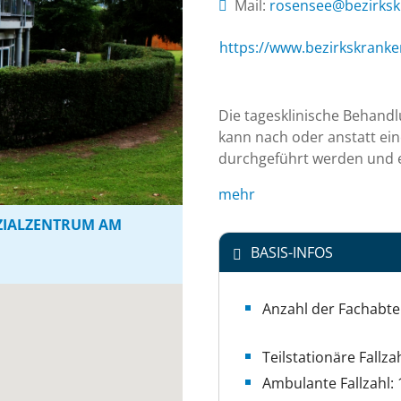
Mail:
ed.rhol-suahnekna
https://www.bezirkskranke
Die tagesklinische Behandl
kann nach oder anstatt eine
durchgeführt werden und er
mehr
OZIALZENTRUM AM
BASIS-INFOS
Anzahl der Fachabte
Teilstationäre Fallza
Ambulante Fallzahl: 