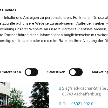
t Cookies
 Inhalte und Anzeigen zu personalisieren, Funktionen für sozia
SUCHEN
TIPPS & HILFE
DAS DKV
S
e Zugriffe auf unsere Website zu analysieren. Außerdem geben w
rwendung unserer Website an unsere Partner für soziale Medien
re Partner führen diese Informationen möglicherweise mit weite
ereitgestellt haben oder die sie im Rahmen Ihrer Nutzung der D
SKLINIK IM SOZIALZENTRUM AM RO
Präferenzen
Statistiken
Marketin
Siegfried-Rischar-Straße 
63743 Aschaffenburg
Tel.:
06021-902-0