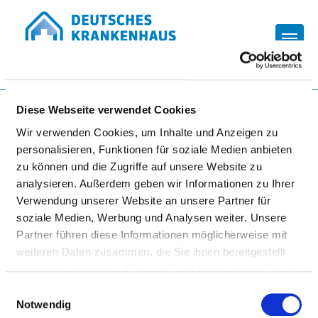
Togg
Zur Krankenhaus-Startseite
Diese Webseite verwendet Cookies
Wir verwenden Cookies, um Inhalte und Anzeigen zu
personalisieren, Funktionen für soziale Medien anbieten
KRANKENHAUS SPREMBERG
zu können und die Zugriffe auf unsere Website zu
TAGESKLINIK FORST
analysieren. Außerdem geben wir Informationen zu Ihrer
Verwendung unserer Website an unsere Partner für
soziale Medien, Werbung und Analysen weiter. Unsere
Partner führen diese Informationen möglicherweise mit
weiteren Daten zusammen, die Sie ihnen bereitgestellt
haben oder die sie im Rahmen Ihrer Nutzung der Dienste
gesammelt haben.
Einwilligungsauswahl
Notwendig
BARRIEREFREIHEIT