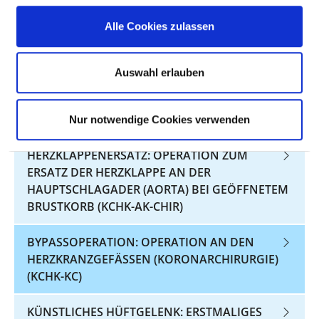
INFOLGE EINES BRUCHS MIT FIXIERUNG DER
Alle Cookies zulassen
GEBROCHENEN KNOCHENTEILE DURCH EINE
METALLENE VERBINDUNG (HGV-OSFRAK)
Auswahl erlauben
DRUCKGESCHWÜR (DEKUBITUS):
VORBEUGUNG DURCH PFLEGERISCHE
MASSNAHMEN (DEK)
Nur notwendige Cookies verwenden
HERZKLAPPENERSATZ: OPERATION ZUM
ERSATZ DER HERZKLAPPE AN DER
HAUPTSCHLAGADER (AORTA) BEI GEÖFFNETEM
BRUSTKORB (KCHK-AK-CHIR)
BYPASSOPERATION: OPERATION AN DEN
HERZKRANZGEFÄSSEN (KORONARCHIRURGIE) (
KCHK-KC)
KÜNSTLICHES HÜFTGELENK: ERSTMALIGES