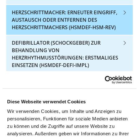
HERZSCHRITTMACHER: ERNEUTER EINGRIFF,
AUSTAUSCH ODER ENTFERNEN DES
HERZSCHRITTMACHERS (HSMDEF-HSM-REV)
DEFIBRILLATOR (SCHOCKGEBER) ZUR
BEHANDLUNG VON
HERZRHYTHMUSSTÖRUNGEN: ERSTMALIGES
EINSETZEN (HSMDEF-DEFI-IMPL)
DEFIBRILLATOR (SCHOCKGEBER) ZUR
BEHANDLUNG VON
HERZRHYTHMUSSTÖRUNGEN: AUSTAUSCH DES
Diese Webseite verwendet Cookies
GEHÄUSES (HSMDEF-DEFI-AGGW)
Wir verwenden Cookies, um Inhalte und Anzeigen zu
DEFIBRILLATOR (SCHOCKGEBER) ZUR
personalisieren, Funktionen für soziale Medien anbieten
BEHANDLUNG VON
zu können und die Zugriffe auf unsere Website zu
HERZRHYTHMUSSTÖRUNGEN: ERNEUTER
analysieren. Außerdem geben wir Informationen zu Ihrer