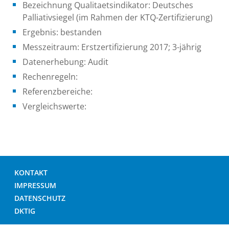
Bezeichnung Qualitaetsindikator: Deutsches
Palliativsiegel (im Rahmen der KTQ-Zertifizierung)
Ergebnis: bestanden
Messzeitraum: Erstzertifizierung 2017; 3-jährig
Datenerhebung: Audit
Rechenregeln:
Referenzbereiche:
Vergleichswerte:
KONTAKT
IMPRESSUM
DATENSCHUTZ
DKTIG