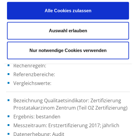
Vergleichswerte:
Alle Cookies zulassen
Bezeichnung Qualitaetsindikator: Zertifizierung
Überregionale Stroke Unit
Auswahl erlauben
Ergebnis: bestanden
Messzeitraum: Erstzertifizierung 2016; 3-jährig
Nur notwendige Cookies verwenden
Datenerhebung: Audit
Rechenregeln:
Referenzbereiche:
Vergleichswerte:
Bezeichnung Qualitaetsindikator: Zertifizierung
Prostatakarzinom Zentrum (Teil OZ Zertifizierung)
Ergebnis: bestanden
Messzeitraum: Erstzertifizierung 2017; jährlich
Datenerhebung: Audit