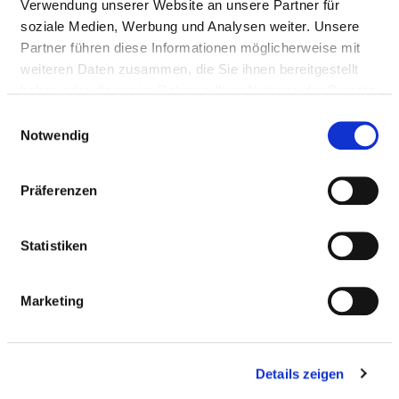
Verwendung unserer Website an unsere Partner für
Krankenpflegeschule
soziale Medien, Werbung und Analysen weiter. Unsere
Ergebnis: bestanden
Partner führen diese Informationen möglicherweise mit
Messzeitraum: Erstzertifizierung 2018
weiteren Daten zusammen, die Sie ihnen bereitgestellt
Datenerhebung:
haben oder die sie im Rahmen Ihrer Nutzung der Dienste
gesammelt haben.
Rechenregeln:
Einwilligungsauswahl
Notwendig
Referenzbereiche:
Vergleichswerte:
Präferenzen
Bezeichnung Qualitaetsindikator: Anerkennung
der deutschen Gesellschaft für Palliativmedizin (im
Statistiken
Rahmen der OZ-Zertifizierung)
Ergebnis: bestanden
Marketing
Messzeitraum: Erstzertifizierung 2018; jährlich
Datenerhebung:
Rechenregeln:
Details zeigen
Referenzbereiche: