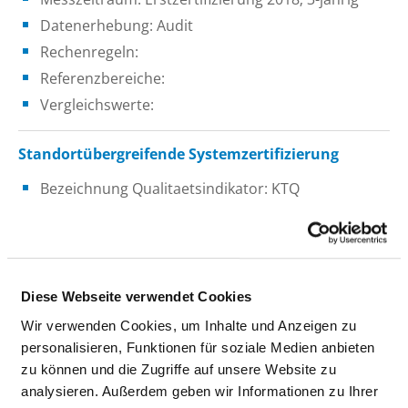
Datenerhebung: Audit
Rechenregeln:
Referenzbereiche:
Vergleichswerte:
Standortübergreifende Systemzertifizierung
Bezeichnung Qualitaetsindikator: KTQ
Ergebnis: bestanden
Messzeitraum: Erstzertifizierung 2008, 3-jährig
Datenerhebung: Audit
Rechenregeln:
Diese Webseite verwendet Cookies
Referenzbereiche:
Wir verwenden Cookies, um Inhalte und Anzeigen zu
Vergleichswerte:
personalisieren, Funktionen für soziale Medien anbieten
zu können und die Zugriffe auf unsere Website zu
analysieren. Außerdem geben wir Informationen zu Ihrer
Bezeichnung Qualitaetsindikator: Evaluation