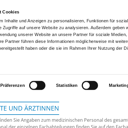
t Cookies
 Inhalte und Anzeigen zu personalisieren, Funktionen für sozia
SUCHEN
TIPPS & HILFE
DAS DKV
S
e Zugriffe auf unsere Website zu analysieren. Außerdem geben w
rwendung unserer Website an unsere Partner für soziale Medien
re Partner führen diese Informationen möglicherweise mit weite
ereitgestellt haben oder die sie im Rahmen Ihrer Nutzung der D
DONAUISAR KLINIKUM 
Präferenzen
Statistiken
Marketin
TE UND ÄRZTINNEN
finden Sie Angaben zum medizinischen Personal des gesa
nal der einzelnen Fachabteilungen finden Sie auf den Facha