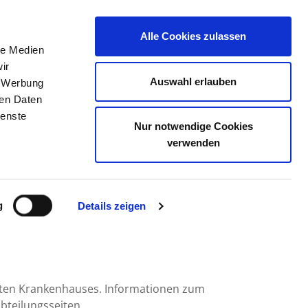
Alle Cookies zulassen
le Medien
TELLENBÖRSE
KONTAKT
IHRE MEINUNG
ir
Auswahl erlauben
, Werbung
ren Daten
ienste
Nur notwendige Cookies
DEGGENDORF
verwenden
g
Details zeigen
mten Krankenhauses. Informationen zum
bteilungsseiten.