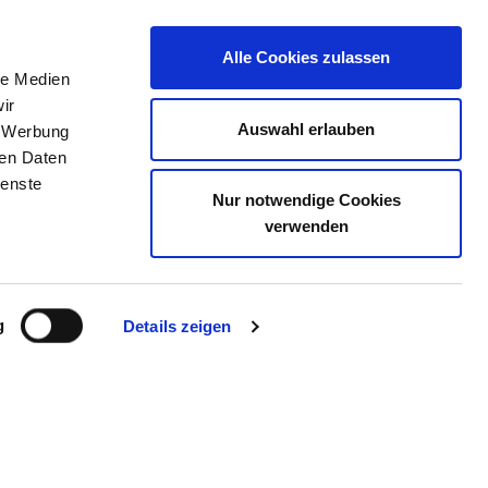
Alle Cookies zulassen
le Medien
TELLENBÖRSE
KONTAKT
IHRE MEINUNG
ir
Auswahl erlauben
, Werbung
ren Daten
ienste
Nur notwendige Cookies
verwenden
g
Details zeigen