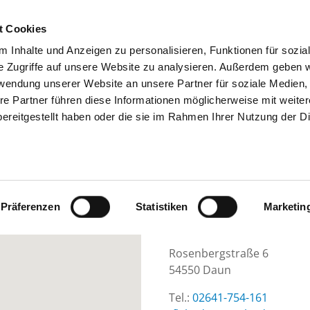
t Cookies
 Inhalte und Anzeigen zu personalisieren, Funktionen für sozia
SUCHEN
TIPPS & HILFE
DAS DKV
S
e Zugriffe auf unsere Website zu analysieren. Außerdem geben w
rwendung unserer Website an unsere Partner für soziale Medien
re Partner führen diese Informationen möglicherweise mit weite
ereitgestellt haben oder die sie im Rahmen Ihrer Nutzung der D
VALEARA TAGESKLINIK DAUN
Präferenzen
Statistiken
Marketin
Rosenbergstraße 6
54550 Daun
Tel.:
02641-754-161