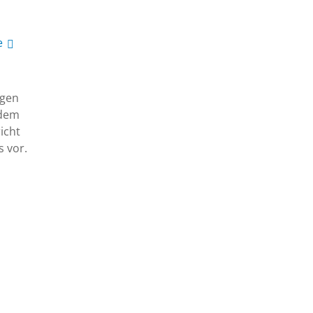
e
egen
 dem
icht
s vor.