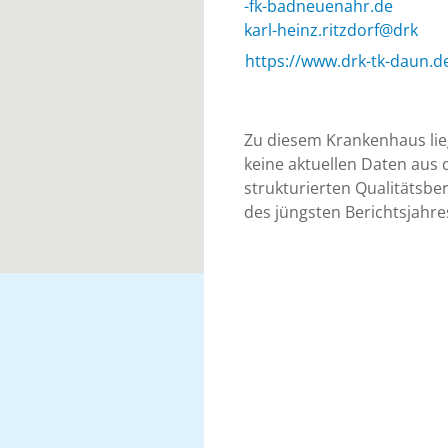
ed.rhaneuendab-kf-
krd@frodztir.znieh-lrak
https://www.drk-tk-daun.d
Zu diesem Krankenhaus li
keine aktuellen Daten aus
strukturierten Qualitätsber
des jüngsten Berichtsjahre