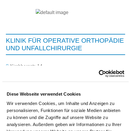
KLINIK FÜR OPERATIVE ORTHOPÄDIE
UND UNFALLCHIRURGIE
Kirchbergstr. 14
66976 Rodalben
Tel.:
06331-251-189
Fax: 06331-251-197
Diese Webseite verwendet Cookies
Mail:
ed.snesamrip-hk@aozv
Wir verwenden Cookies, um Inhalte und Anzeigen zu
Mit Notfallambulanz
personalisieren, Funktionen für soziale Medien anbieten
Anfahrt
zu können und die Zugriffe auf unsere Website zu
analysieren. Außerdem geben wir Informationen zu Ihrer
https://www.kh-pirmasens.de/leistungen/kliniken-ro...