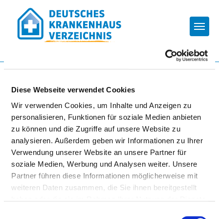
Togg
Zur Krankenhaus-Startseite
Diese Webseite verwendet Cookies
Wir verwenden Cookies, um Inhalte und Anzeigen zu
ASKLEPIOS FACHKLINIKUM
personalisieren, Funktionen für soziale Medien anbieten
BRANDENBURG TK
zu können und die Zugriffe auf unsere Website zu
BRANDENBURG AN DER
analysieren. Außerdem geben wir Informationen zu Ihrer
Verwendung unserer Website an unsere Partner für
HAVEL
soziale Medien, Werbung und Analysen weiter. Unsere
Partner führen diese Informationen möglicherweise mit
weiteren Daten zusammen, die Sie ihnen bereitgestellt
haben oder die sie im Rahmen Ihrer Nutzung der Dienste
gesammelt haben.
Einwilligungsauswahl