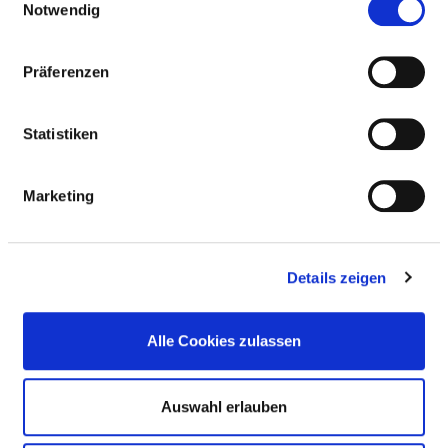
Notwendig
TEILNAHME AN DER
NOTFALLVERSORGUNG
Präferenzen
Statistiken
NOTFALLVERSORGUNGSSTUFEN
Marketing
ALLGEMEINES
KOOPERATION MIT DER KASSENÄRZTLICHEN
Details zeigen
VEREINIGUNG?
Alle Cookies zulassen
HINWEIS NOTFALLVERSORGUNG
Auswahl erlauben