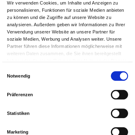
Wir verwenden Cookies, um Inhalte und Anzeigen zu
personalisieren, Funktionen für soziale Medien anbieten
zu können und die Zugriffe auf unsere Website zu
analysieren. Außerdem geben wir Informationen zu Ihrer
Verwendung unserer Website an unsere Partner für
soziale Medien, Werbung und Analysen weiter. Unsere
Partner führen diese Informationen möglicherweise mit
Austraße 40
weiteren Daten zusammen, die Sie ihnen bereitgestellt
35745 Herborn
haben oder die sie im Rahmen Ihrer Nutzung der Dienste
Tel.:
02772-5040
gesammelt haben.
Einwilligungsauswahl
Mail:
ed.nrobreh-sotiv@ofni
Notwendig
Anfahrt
Präferenzen
https://www.vitos.de/gesellschaften/vitos-herborn
Weitere Standorte
Statistiken
Marketing