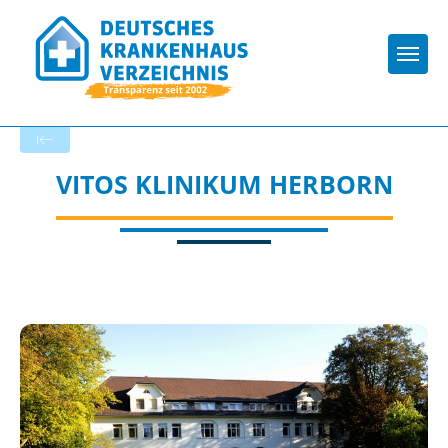
Togg
Zurück zu den Suchergebnissen
VITOS KLINIKUM HERBORN