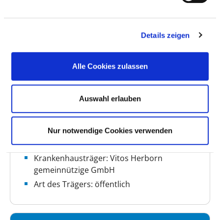
BASIS-INFOS
Details zeigen
Anzahl Betten: 304
Anzahl der Fachabteilungen: 6
Alle Cookies zulassen
Vollstationäre Fallzahl: 2.968
Teilstationäre Fallzahl: 215
Auswahl erlauben
Ambulante Fallzahl: 7.932
Fallzahl der stationsäquivalenten
psychiatrischen Behandlung (StäB): 152
Nur notwendige Cookies verwenden
Krankenhausträger: Vitos Herborn
gemeinnützige GmbH
Art des Trägers: öffentlich